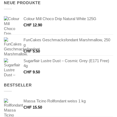
CHF 4.20
CHF 2.10.
NEUE PRODUKTE
Colour Mill Choco Drip Natural White 125G
CHF
12.90
FunCakes Geschmacksfondant Marshmallow, 250
g
CHF
5.50
Sugarflair Lustre Dust – Cosmic Grey (E171 Free)
4g
CHF
9.50
BESTSELLER
Massa Ticino Rollfondant weiss 1 kg
CHF
15.50