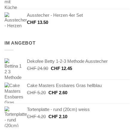
Ausstecher - Herzen 4er Set
CHF
13.50
IM ANGEBOT
Dekofee Betty 1-2-3 Methode Ausstecher
Ursprünglicher
Aktueller
CHF
24.90
CHF
12.45
Preis
Preis
war:
ist:
Cake Masters Essbares Gras hellblau
CHF 24.90
CHF 12.45.
Ursprünglicher
Aktueller
CHF
5.20
CHF
2.60
Preis
Preis
war:
ist:
Tortenplatte - rund (20cm) weiss
CHF 5.20
CHF 2.60.
Ursprünglicher
Aktueller
CHF
4.20
CHF
2.10
Preis
Preis
war:
ist: