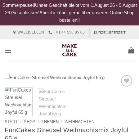
Sommerpause!!Unser Geschäft bleibt vom 1.August 26 - 9.August
26 Geschlossen!Aber ihr könnt gerne über unseren Online Shop
bestellen!!
Zum
WALLISELLEN
+41 44 558 85 03
KURZE LIEFERZEIT
Inhalt
springen
START
/
SHOP
/
THEMEN
/
WEIHNACHTEN
FunCakes Streusel Weihnachtsmix Joyful
65 g