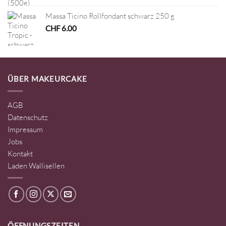
Massa Ticino Rollfondant schwarz 250 g
CHF
6.00
ÜBER MAKEURCAKE
AGB
Datenschutz
Impressum
Jobs
Kontakt
Laden Wallisellen
ÖFFNUNGSZEITEN