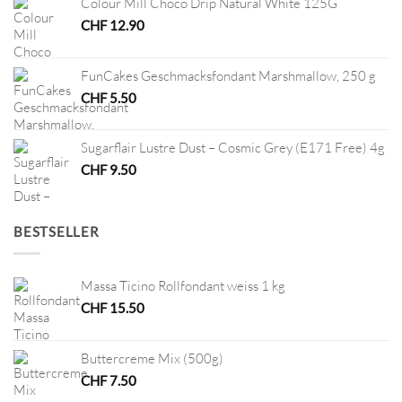
Colour Mill Choco Drip Natural White 125G
CHF
12.90
FunCakes Geschmacksfondant Marshmallow, 250 g
CHF
5.50
Sugarflair Lustre Dust – Cosmic Grey (E171 Free) 4g
CHF
9.50
BESTSELLER
Massa Ticino Rollfondant weiss 1 kg
CHF
15.50
Buttercreme Mix (500g)
CHF
7.50