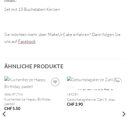
Inhalt:
Set mit 13 Buchstaben Kerzen
Sie möchten mehr über MakeUrCake erfahren? Dann folgen Sie
uns auf
Facebook
.
ÄHNLICHE PRODUKTE
NICHT VORRÄTIG
GEBURTSTAG
KERZEN
Kuchenkerze Happy Birthday,
Geburtstagskerze Zahl 5, blau
pastell
CHF
2.90
CHF
5.50