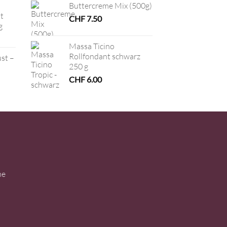
Buttercreme Mix (500g)
t
CHF
7.50
g
Massa Ticino
Rollfondant schwarz
ust –
250 g
CHF
6.00
ne