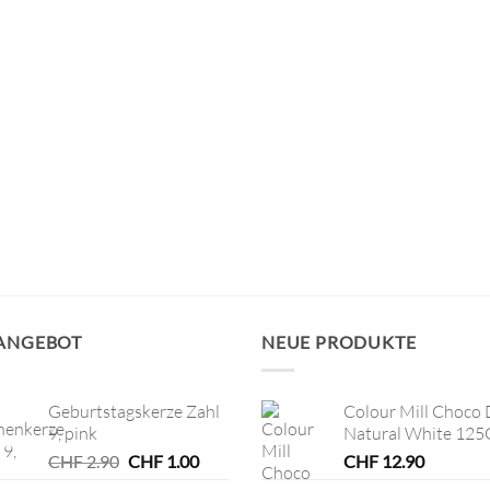
 ANGEBOT
NEUE PRODUKTE
Geburtstagskerze Zahl
Colour Mill Choco 
9, pink
Natural White 125
Ursprünglicher
Aktueller
CHF
2.90
CHF
1.00
CHF
12.90
Preis
Preis