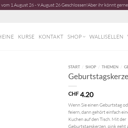
vom 1.August 26 - 9.August 26 Geschlossen!Aber ihr könnt gerne 
HEINE
KURSE
KONTAKT
SHOP
WALLISELLEN
/
/
/
START
SHOP
THEMEN
G
Geburtstagskerze
4.20
CHF
Wenn Sie einen Geburtstag od
feiern, dann gehört einfach eine
Kuchen auf den Tisch. Mit der
Geburtstagskerzen, pink geht a