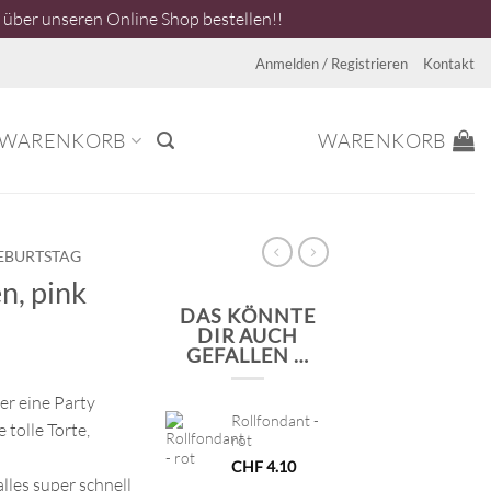
über unseren Online Shop bestellen!!
Anmelden / Registrieren
Kontakt
WARENKORB
WARENKORB
EBURTSTAG
n, pink
DAS KÖNNTE
DIR AUCH
GEFALLEN …
er eine Party
Rollfondant -
 tolle Torte,
rot
CHF
4.10
lles super schnell