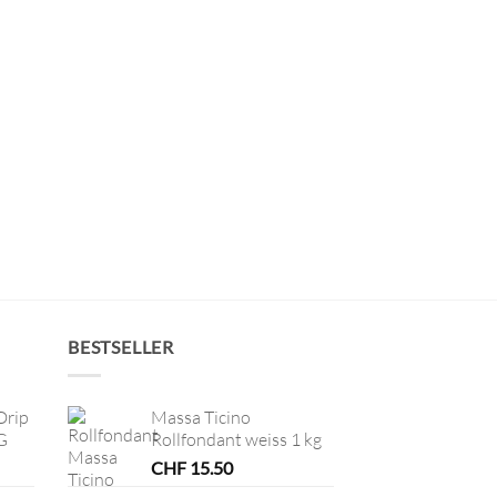
BESTSELLER
Drip
Massa Ticino
G
Rollfondant weiss 1 kg
CHF
15.50