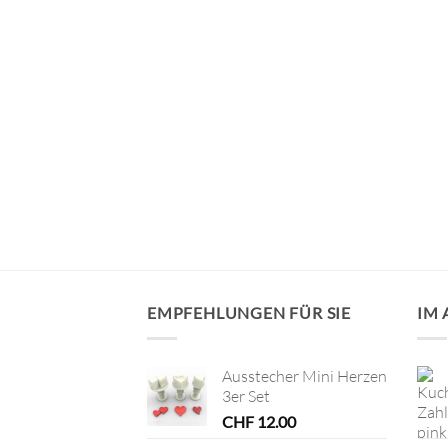
VORRÄTIG
 weiss
EMPFEHLUNGEN FÜR SIE
IM
Ausstecher Mini Herzen
3er Set
CHF
12.00