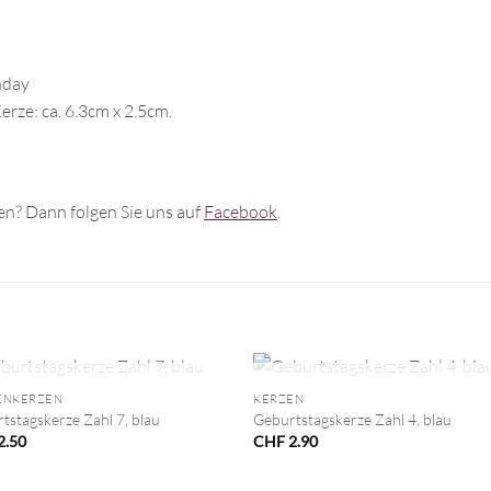
hday
rze: ca. 6.3cm x 2.5cm.
n? Dann folgen Sie uns auf
Facebook
.
+
NICHT VORRÄTIG
NICHT VORRÄTIG
ENKERZEN
KERZEN
tstagskerze Zahl 7, blau
Geburtstagskerze Zahl 4, blau
2.50
CHF
2.90