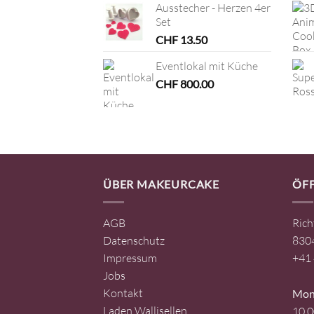
Ausstecher - Herzen 4er
Set
CHF
13.50
Eventlokal mit Küche
CHF
800.00
ÜBER MAKEURCAKE
ÖF
AGB
Rich
Datenschutz
8304
Impressum
+41 
Jobs
Kontakt
Mont
Laden Wallisellen
10.0