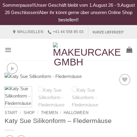
Sommerpause!!Unser Geschäft bleibt vom 1.August 26 - 9.August
26 Geschlossen!Aber ihr könnt gerne über unseren Online Shop
bestellen!!
Zum
WALLISELLEN
+41 44 558 85 03
KURZE LIEFERZEIT
Inhalt
springen
START
/
SHOP
/
THEMEN
/
HALLOWEEN
Katy Sue Silikonform – Fledermäuse