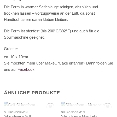
Die Form in warmer Seifenlauge reinigen, abspülen und
trocknen lassen – vorzugsweise an der Luft, da sonst
Handtuchfasern daran kleben bleiben.
Die Form ist ofenfest (bis 200°C/392°F) und auch für die
Spülmaschine geeignet.
Grösse:
ca. 10 x 10cm
Sie möchten mehr über MakeUrCake erfahren? Dann folgen Sie
uns auf
Facebook
.
ÄHNLICHE PRODUKTE
NICHT VORRÄTIG
NICHT VORRÄTIG
SILIKONFORMEN
SILIKONFORMEN
Silikonform – Golf
Silikonform – Muscheln