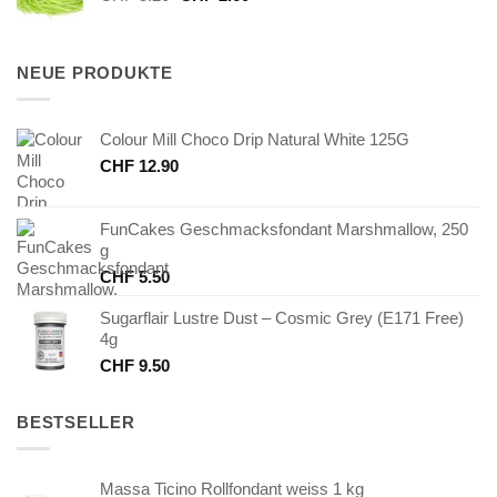
Preis
Preis
war:
ist:
CHF 5.20
CHF 2.60.
NEUE PRODUKTE
Colour Mill Choco Drip Natural White 125G
CHF
12.90
FunCakes Geschmacksfondant Marshmallow, 250
g
CHF
5.50
Sugarflair Lustre Dust – Cosmic Grey (E171 Free)
4g
CHF
9.50
BESTSELLER
Massa Ticino Rollfondant weiss 1 kg