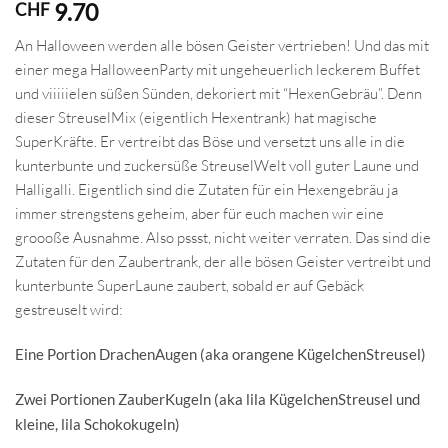
9.70
CHF
An Halloween werden alle bösen Geister vertrieben! Und das mit
einer mega HalloweenParty mit ungeheuerlich leckerem Buffet
und viiiiielen süßen Sünden, dekoriert mit “HexenGebräu”. Denn
dieser StreuselMix (eigentlich Hexentrank) hat magische
SuperKräfte. Er vertreibt das Böse und versetzt uns alle in die
kunterbunte und zuckersüße StreuselWelt voll guter Laune und
Halligalli. Eigentlich sind die Zutaten für ein Hexengebräu ja
immer strengstens geheim, aber für euch machen wir eine
groooße Ausnahme. Also pssst, nicht weiter verraten. Das sind die
Zutaten für den Zaubertrank, der alle bösen Geister vertreibt und
kunterbunte SuperLaune zaubert, sobald er auf Gebäck
gestreuselt wird:
Eine Portion DrachenAugen (aka orangene KügelchenStreusel)
Zwei Portionen ZauberKugeln (aka lila KügelchenStreusel und
kleine, lila Schokokugeln)