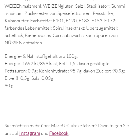
WEIZENmalzmehl, WEIZENgluten, Salz], Stabilisator: Gummi
arabicum, Zuckerester von Speisefettsäuren; Reisstärke,
Kakaobutter, Farbstoffe: E101, E120, E133, E153, E172;
färbendes Lebensmittel: Spirulinaextrakt; Überzugsmittel:
Schellack, Bienenwachs, Carnaubawachs; kann Spuren von
NÜSSEN enthalten.
Energie- & Nährstoffgehalt pro 100g:
Energie: 1692 kJ/399 kcal; Fett: 1,5, davon gesättigte
Fettsäuren: 0,9g; Kohlenhydrate: 95,7g, davon Zucker: 90,9g;
Eiweiß: 0,5g; Salz: 0,03g
90 g
Sie möchten mehr über MakeUrCake erfahren? Dann folgen Sie
uns auf
Instagram
und
Facebook
.