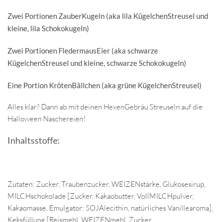
Zwei Portionen ZauberKugeln (aka lila KügelchenStreusel und
kleine, lila Schokokugeln)
Zwei Portionen FledermausEier (aka schwarze
KügelchenStreusel und kleine, schwarze Schokokugeln)
Eine Portion KrötenBällchen (aka grüne KügelchenStreusel)
Alles klar? Dann ab mit deinen HexenGebräu Streuseln auf die
Halloween Naschereien!
Inhaltsstoffe:
Zutaten: Zucker, Traubenzucker, WEIZENstärke, Glukosesirup,
MILCHschokolade [Zucker, Kakaobutter, VollMILCHpulver,
Kakaomasse, Emulgator: SOJAlecithin, natürliches Vanillearoma],
Keksfüllung [Reismehl, WEIZENmehl, Zucker,