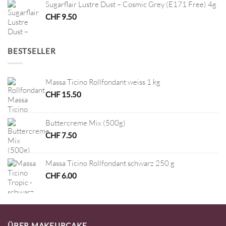
Sugarflair Lustre Dust – Cosmic Grey (E171 Free) 4g
CHF
9.50
BESTSELLER
Massa Ticino Rollfondant weiss 1 kg
CHF
15.50
Buttercreme Mix (500g)
CHF
7.50
Massa Ticino Rollfondant schwarz 250 g
CHF
6.00
ÜBER MAKEURCAKE