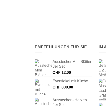
nt Zahl 3
EMPFEHLUNGEN FÜR SIE
IM
Ausstecher Mini Blätter
3er Set
CHF
12.00
Eventlokal mit Küche
CHF
800.00
Ausstecher - Herzen
4er Set