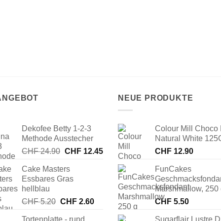
 ANGEBOT
NEUE PRODUKTE
Dekofee Betty 1-2-3
Colour Mill Choco 
Methode Ausstecher
Natural White 125
Ursprünglicher
Aktueller
CHF
24.90
CHF
12.45
CHF
12.90
Preis
Preis
Cake Masters
FunCakes
war:
ist:
Essbares Gras
Geschmacksfonda
CHF 24.90
CHF 12.45.
hellblau
Marshmallow, 250
Ursprünglicher
Aktueller
CHF
5.20
CHF
2.60
CHF
5.50
Preis
Preis
Tortenplatte - rund
Sugarflair Lustre D