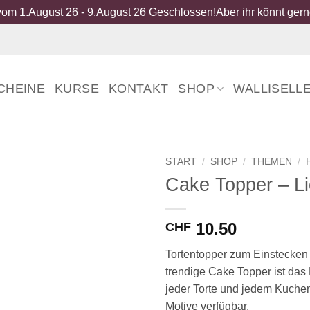
om 1.August 26 - 9.August 26 Geschlossen!Aber ihr könnt gerne
CHEINE
KURSE
KONTAKT
SHOP
WALLISELL
START
/
SHOP
/
THEMEN
/
Cake Topper – L
10.50
CHF
Tortentopper zum Einstecken 
trendige Cake Topper ist das 
jeder Torte und jedem Kuche
Motive verfügbar.