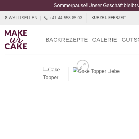
Sommerpause!!Unser Geschäft bleibt v
Zum
WALLISELLEN
+41 44 558 85 03
KURZE LIEFERZEIT
Inhalt
springen
BACKREZEPTE
GALERIE
GUTS