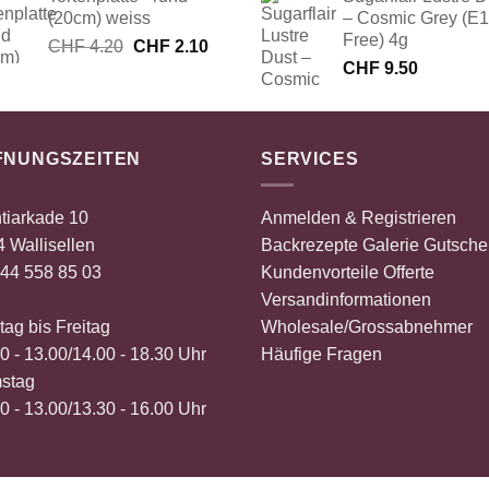
war:
ist:
(20cm) weiss
– Cosmic Grey (E
CHF 5.20
CHF 2.60.
Free) 4g
Ursprünglicher
Aktueller
CHF
4.20
CHF
2.10
Preis
Preis
CHF
9.50
war:
ist:
CHF 4.20
CHF 2.10.
FNUNGSZEITEN
SERVICES
tiarkade 10
Anmelden & Registrieren
 Wallisellen
Backrezepte
Galerie
Gutsche
44 558 85 03
Kundenvorteile
Offerte
Versandinformationen
ag bis Freitag
Wholesale/Grossabnehmer
0 - 13.00/14.00 - 18.30 Uhr
Häufige Fragen
stag
0 - 13.00/13.30 - 16.00 Uhr