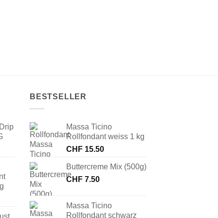
BESTSELLER
Drip
Massa Ticino
G
Rollfondant weiss 1 kg
CHF
15.50
Buttercreme Mix (500g)
nt
CHF
7.50
 g
Massa Ticino
Rollfondant schwarz
ust