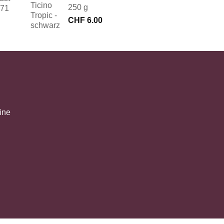
250 g
171
CHF
6.00
ine