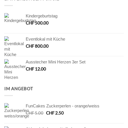
Kindergeburtstag
CHF
500.00
Eventlokal mit Küche
CHF
800.00
Ausstecher Mini Herzen 3er Set
CHF
12.00
IM ANGEBOT
FunCakes Zuckerperlen - orange/weiss
Ursprünglicher
Aktueller
CHF
5.00
CHF
2.50
Preis
Preis
war:
ist: