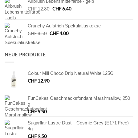
Airbrush Lebensmittelfarbe - gelb
CHF 5.00
CHF 2.50.
Ursprünglicher
Aktueller
CHF
12.80
CHF
6.40
Preis
Preis
war:
ist:
Crunchy Aufstrich Spekulatiuskekse
CHF 12.80
CHF 6.40.
Ursprünglicher
Aktueller
CHF
8.50
CHF
4.00
Preis
Preis
war:
ist:
CHF 8.50
CHF 4.00.
NEUE PRODUKTE
Colour Mill Choco Drip Natural White 125G
CHF
12.90
FunCakes Geschmacksfondant Marshmallow, 250
g
CHF
5.50
Sugarflair Lustre Dust – Cosmic Grey (E171 Free)
4g
CHF
9.50