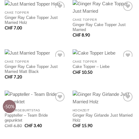
CAKE TOPPER
Ginger Ray Cake Topper Just
CAKE TOPPER
Married Holz
Ginger Ray Cake Topper Just
CHF
7.00
Married
CHF
8.90
CAKE TOPPER
CAKE TOPPER
Ginger Ray Cake Topper Just
Cake Topper – Liebe
Married Matt Black
CHF
10.50
CHF
7.20
-50%
KINDERGEBURTSTAG
HOCHZEIT
Pappteller – Team Bride
Ginger Ray Girlande Just Married
gepunktet
Holz
Ursprünglicher
Aktueller
CHF
6.80
CHF
3.40
CHF
15.90
Preis
Preis
war:
ist:
CHF 6.80
CHF 3.40.