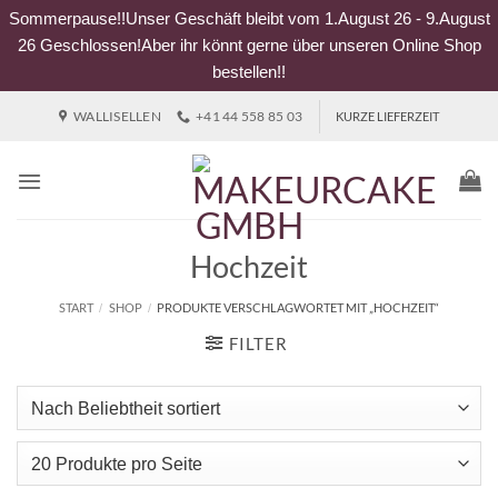
Sommerpause!!Unser Geschäft bleibt vom 1.August 26 - 9.August
26 Geschlossen!Aber ihr könnt gerne über unseren Online Shop
bestellen!!
Zum
WALLISELLEN
+41 44 558 85 03
KURZE LIEFERZEIT
Inhalt
springen
Hochzeit
START
SHOP
PRODUKTE VERSCHLAGWORTET MIT „HOCHZEIT“
/
/
FILTER