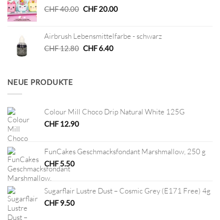
Ursprünglicher
Aktueller
CHF
40.00
CHF
20.00
Preis
Preis
war:
ist:
Airbrush Lebensmittelfarbe - schwarz
CHF 40.00
CHF 20.00.
Ursprünglicher
Aktueller
CHF
12.80
CHF
6.40
Preis
Preis
war:
ist:
CHF 12.80
CHF 6.40.
NEUE PRODUKTE
Colour Mill Choco Drip Natural White 125G
CHF
12.90
FunCakes Geschmacksfondant Marshmallow, 250 g
CHF
5.50
Sugarflair Lustre Dust – Cosmic Grey (E171 Free) 4g
CHF
9.50