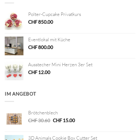
Polter-Cupcake Privatkurs
CHF
850.00
Eventlokal mit Küche
CHF
800.00
Ausstecher Mini Herzen 3er Set
CHF
12.00
IM ANGEBOT
Brötchenblech
Ursprünglicher
Aktueller
CHF
30.60
CHF
15.00
Preis
Preis
war:
ist:
3D Animals Cookie Box Cutter Set
CHF 30.60
CHF 15.00.