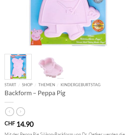
START
/
SHOP
/
THEMEN
/
KINDERGEBURTSTAG
Backform – Peppa Pig
14.90
CHF
Mit der Peppa Pig Silikon-Backform von Dr. Oetker werden die