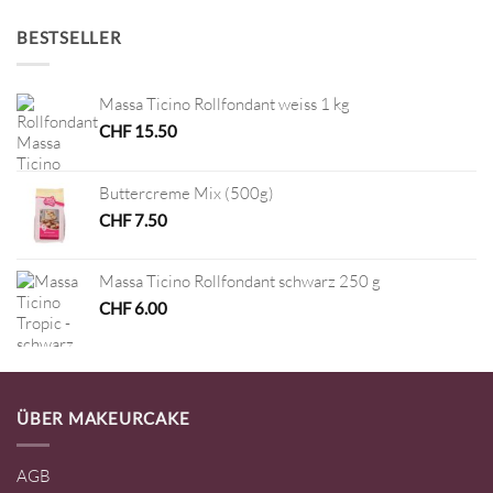
BESTSELLER
Massa Ticino Rollfondant weiss 1 kg
CHF
15.50
Buttercreme Mix (500g)
CHF
7.50
Massa Ticino Rollfondant schwarz 250 g
CHF
6.00
ÜBER MAKEURCAKE
AGB