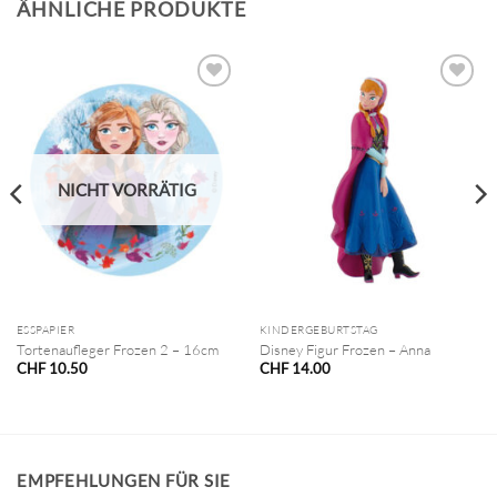
ÄHNLICHE PRODUKTE
NICHT VORRÄTIG
ESSPAPIER
KINDERGEBURTSTAG
Tortenaufleger Frozen 2 – 16cm
Disney Figur Frozen – Anna
CHF
10.50
CHF
14.00
EMPFEHLUNGEN FÜR SIE