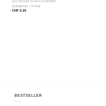
NICHT VORRÄTIG
AUSSTECHER OHNE AUSWERFER
Ausstecher – Krone
CHF
5.20
BESTSELLER