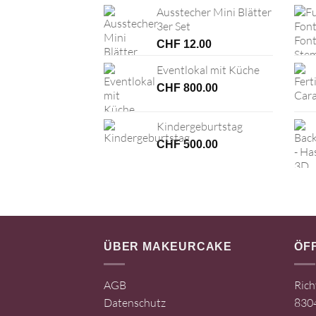
Ausstecher Mini Blätter
3er Set
CHF
12.00
Eventlokal mit Küche
CHF
800.00
Kindergeburtstag
CHF
500.00
ÜBER MAKEURCAKE
ÖF
AGB
Rich
Datenschutz
8304