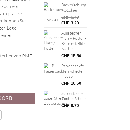
Backmischung
 Hauch von
- Cookies
sem präzise
CHF
6.40
er können Sie
Ursprünglicher
Aktueller
CHF
3.20
ter-Logo
Preis
Preis
Ausstecher
war:
ist:
u einem
Harry Potter -
CHF 6.40
CHF 3.20.
Brille mit Blitz-
Narbe
stecher von PME
CHF
15.50
Papierbackförmchen
Harry Potter
Häuser
CHF
10.50
Menge
Superstreusel
KORB
ZauberSchule
CHF
8.70