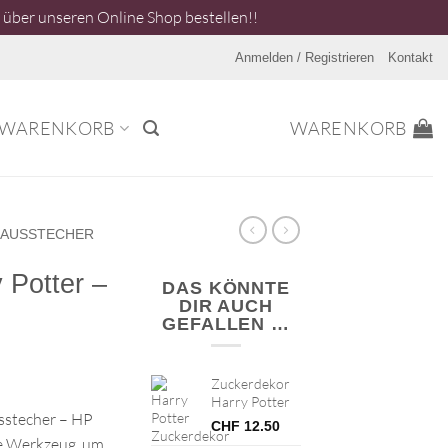
über unseren Online Shop bestellen!!
Anmelden / Registrieren
Kontakt
WARENKORB
WARENKORB
AUSSTECHER
 Potter –
DAS KÖNNTE
DIR AUCH
GEFALLEN …
Zuckerdekor
Harry Potter
sstecher – HP
CHF
12.50
te Werkzeug, um