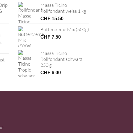
Drip
Massa Ticino
G
Rollfondant weiss 1 kg
CHF
15.50
Buttercreme Mix (500g)
t
CHF
7.50
g
Massa Ticino
Rollfondant schwarz
ust –
250 g
CHF
6.00
ne