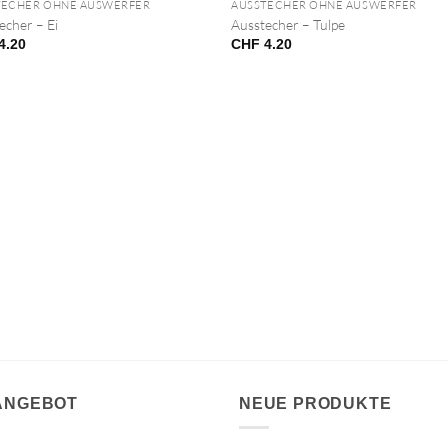
TECHER OHNE AUSWERFER
AUSSTECHER OHNE AUSWERFER
echer – Ei
Ausstecher – Tulpe
4.20
CHF
4.20
 ANGEBOT
NEUE PRODUKTE