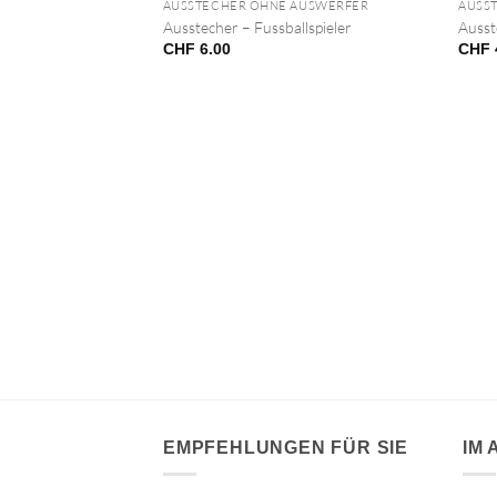
NICHT VORRÄTIG
AUSSTECHER OHNE AUSWERFER
AUSS
Ausstecher – Fussballspieler
Ausst
CHF
6.00
CHF
VORRÄTIG
AUSWERFER
uperhero
EMPFEHLUNGEN FÜR SIE
IM