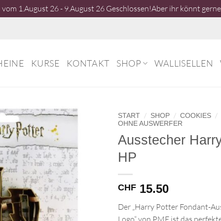
vom 1.August 26 - 9.August 26 Geschlossen!Aber ihr könnt gerne 
HEINE
KURSE
KONTAKT
SHOP
WALLISELLEN
/
/
/
START
SHOP
COOKIES
OHNE AUSWERFER
Ausstecher Harry
HP
15.50
CHF
Der „Harry Potter Fondant-Au
Logo“ von PME ist das perfek