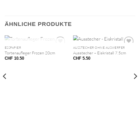
ÄHNLICHE PRODUKTE
NICHT VORRÄTIG
ESSPAPIER
AUSSTECHER OHNE AUSWERFER
Tortenaufleger Frozen 20cm
Ausstecher – Eiskristall 7.5cm
CHF
10.50
CHF
5.50