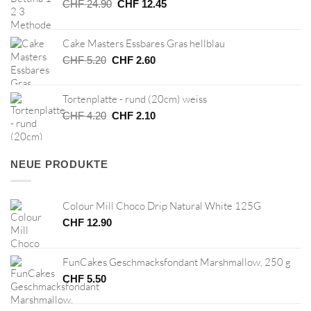
Ursprünglicher
Aktueller
CHF
24.90
CHF
12.45
Preis
Preis
war:
ist:
Cake Masters Essbares Gras hellblau
CHF 24.90
CHF 12.45.
Ursprünglicher
Aktueller
CHF
5.20
CHF
2.60
Preis
Preis
war:
ist:
Tortenplatte - rund (20cm) weiss
CHF 5.20
CHF 2.60.
Ursprünglicher
Aktueller
CHF
4.20
CHF
2.10
Preis
Preis
war:
ist:
CHF 4.20
CHF 2.10.
NEUE PRODUKTE
Colour Mill Choco Drip Natural White 125G
CHF
12.90
FunCakes Geschmacksfondant Marshmallow, 250 g
CHF
5.50