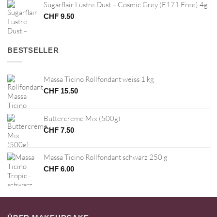
Sugarflair Lustre Dust – Cosmic Grey (E171 Free) 4g
CHF
9.50
BESTSELLER
Massa Ticino Rollfondant weiss 1 kg
CHF
15.50
Buttercreme Mix (500g)
CHF
7.50
Massa Ticino Rollfondant schwarz 250 g
CHF
6.00