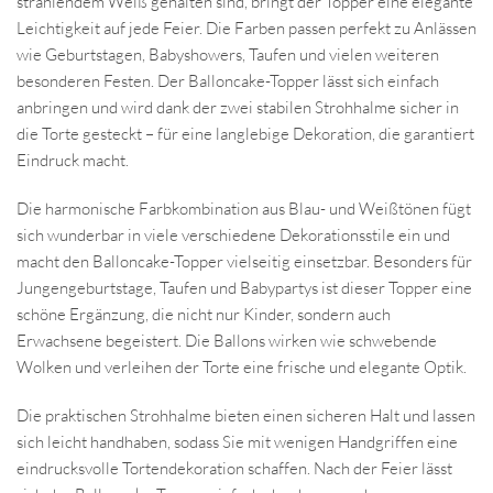
strahlendem Weiß gehalten sind, bringt der Topper eine elegante
Leichtigkeit auf jede Feier. Die Farben passen perfekt zu Anlässen
wie Geburtstagen, Babyshowers, Taufen und vielen weiteren
besonderen Festen. Der Balloncake-Topper lässt sich einfach
anbringen und wird dank der zwei stabilen Strohhalme sicher in
die Torte gesteckt – für eine langlebige Dekoration, die garantiert
Eindruck macht.
Die harmonische Farbkombination aus Blau- und Weißtönen fügt
sich wunderbar in viele verschiedene Dekorationsstile ein und
macht den Balloncake-Topper vielseitig einsetzbar. Besonders für
Jungengeburtstage, Taufen und Babypartys ist dieser Topper eine
schöne Ergänzung, die nicht nur Kinder, sondern auch
Erwachsene begeistert. Die Ballons wirken wie schwebende
Wolken und verleihen der Torte eine frische und elegante Optik.
Die praktischen Strohhalme bieten einen sicheren Halt und lassen
sich leicht handhaben, sodass Sie mit wenigen Handgriffen eine
eindrucksvolle Tortendekoration schaffen. Nach der Feier lässt