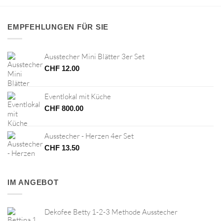
EMPFEHLUNGEN FÜR SIE
Ausstecher Mini Blätter 3er Set
CHF
12.00
Eventlokal mit Küche
CHF
800.00
Ausstecher - Herzen 4er Set
CHF
13.50
IM ANGEBOT
Dekofee Betty 1-2-3 Methode Ausstecher