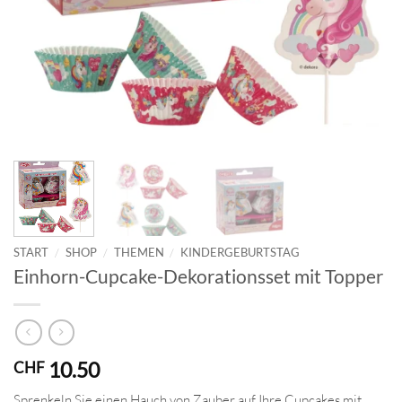
START
/
SHOP
/
THEMEN
/
KINDERGEBURTSTAG
Einhorn-Cupcake-Dekorationsset mit Topper
10.50
CHF
Sprenkeln Sie einen Hauch von Zauber auf Ihre Cupcakes mit