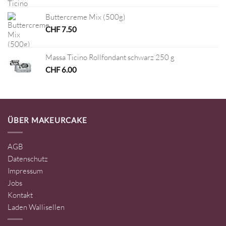
Buttercreme Mix (500g)
CHF
7.50
Massa Ticino Rollfondant schwarz 250 g
CHF
6.00
ÜBER MAKEURCAKE
AGB
Datenschutz
Impressum
Jobs
Kontakt
Laden Wallisellen