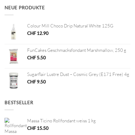
CHF 10.00
CHF 5.00.
NEUE PRODUKTE
Colour Mill Choco Drip Natural White 125G
CHF
12.90
FunCakes Geschmacksfondant Marshmallow, 250 g
CHF
5.50
Sugarflair Lustre Dust – Cosmic Grey (E171 Free) 4g
CHF
9.50
BESTSELLER
Massa Ticino Rollfondant weiss 1 kg
CHF
15.50