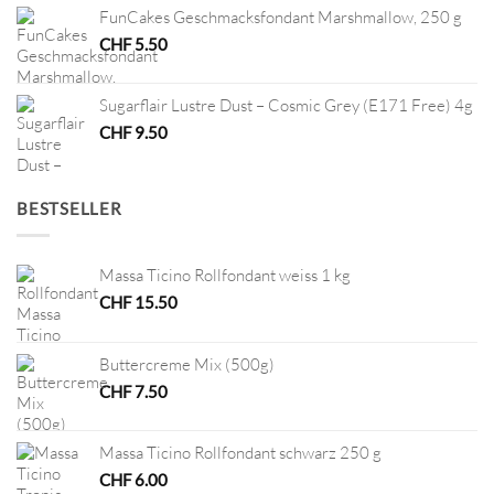
FunCakes Geschmacksfondant Marshmallow, 250 g
CHF
5.50
Sugarflair Lustre Dust – Cosmic Grey (E171 Free) 4g
CHF
9.50
BESTSELLER
Massa Ticino Rollfondant weiss 1 kg
CHF
15.50
Buttercreme Mix (500g)
CHF
7.50
Massa Ticino Rollfondant schwarz 250 g
CHF
6.00