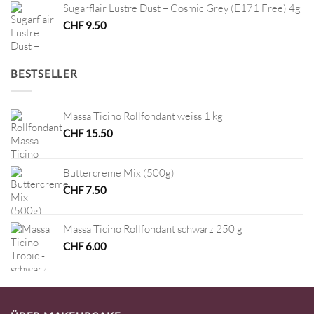
Sugarflair Lustre Dust – Cosmic Grey (E171 Free) 4g
CHF
9.50
BESTSELLER
Massa Ticino Rollfondant weiss 1 kg
CHF
15.50
Buttercreme Mix (500g)
CHF
7.50
Massa Ticino Rollfondant schwarz 250 g
CHF
6.00