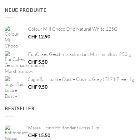
war:
ist:
CHF 12.80
CHF 6.40.
NEUE PRODUKTE
Colour Mill Choco Drip Natural White 125G
CHF
12.90
FunCakes Geschmacksfondant Marshmallow, 250 g
CHF
5.50
Sugarflair Lustre Dust – Cosmic Grey (E171 Free) 4g
CHF
9.50
BESTSELLER
Massa Ticino Rollfondant weiss 1 kg
CHF
15.50