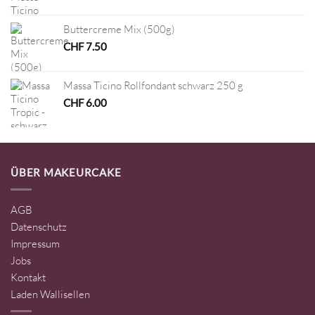
Buttercreme Mix (500g)
CHF
7.50
Massa Ticino Rollfondant schwarz 250 g
CHF
6.00
ÜBER MAKEURCAKE
AGB
Datenschutz
Impressum
Jobs
Kontakt
Laden Wallisellen