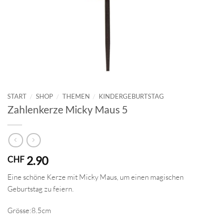
START
/
SHOP
/
THEMEN
/
KINDERGEBURTSTAG
Zahlenkerze Micky Maus 5
2.90
CHF
Eine schöne Kerze mit Micky Maus, um einen magischen
Geburtstag zu feiern.
Grösse:8.5cm