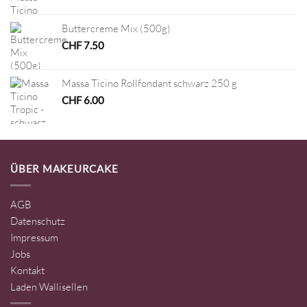
Buttercreme Mix (500g)
CHF
7.50
Massa Ticino Rollfondant schwarz 250 g
CHF
6.00
ÜBER MAKEURCAKE
AGB
Datenschutz
Impressum
Jobs
Kontakt
Laden Wallisellen