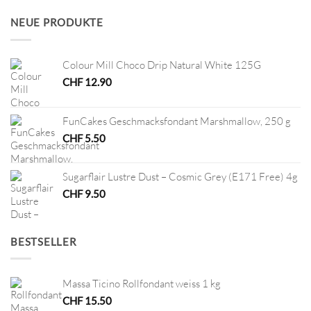
war:
ist:
CHF 7.90
CHF 1.00.
NEUE PRODUKTE
Colour Mill Choco Drip Natural White 125G
CHF
12.90
FunCakes Geschmacksfondant Marshmallow, 250 g
CHF
5.50
Sugarflair Lustre Dust – Cosmic Grey (E171 Free) 4g
CHF
9.50
BESTSELLER
Massa Ticino Rollfondant weiss 1 kg
CHF
15.50