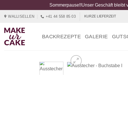
Sommerpause!!Unser Geschäft bleibt v
Zum
WALLISELLEN
+41 44 558 85 03
KURZE LIEFERZEIT
Inhalt
springen
BACKREZEPTE
GALERIE
GUTS