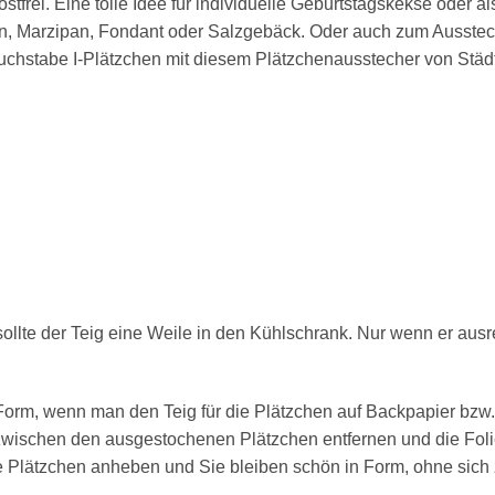
ostfrei. Eine tolle Idee für individuelle Geburtstagskekse oder
hen, Marzipan, Fondant oder Salzgebäck. Oder auch zum Ausstec
uchstabe I-Plätzchen mit diesem Plätzchenausstecher von Städt
lte der Teig eine Weile in den Kühlschrank. Nur wenn er ausreic
Form, wenn man den Teig für die Plätzchen auf Backpapier bzw. 
 zwischen den ausgestochenen Plätzchen entfernen und die Foli
ne Plätzchen anheben und Sie bleiben schön in Form, ohne sich 