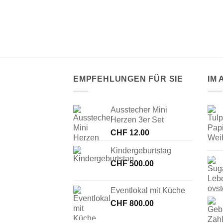
 AUSWERFER
e
EMPFEHLUNGEN FÜR SIE
IM
Ausstecher Mini
Herzen 3er Set
CHF
12.00
Kindergeburtstag
CHF
500.00
Eventlokal mit Küche
CHF
800.00