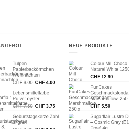
 ANGEBOT
NEUE PRODUKTE
Tulpen
Colour Mill Choco 
Papierbackörmchen
Natural White 125
Weihnachten
CHF
12.90
Ursprünglicher
Aktueller
CHF
8.00
CHF
4.00
FunCakes
Preis
Preis
Lebensmittelfarbe
Geschmacksfonda
war:
ist:
Pulver oyster
Marshmallow, 250
CHF 8.00
CHF 4.00.
Ursprünglicher
Aktueller
CHF
7.50
CHF
3.75
CHF
5.50
Preis
Preis
Geburtstagskerze Zahl
Sugarflair Lustre D
war:
ist:
8, grün
– Cosmic Grey (E
CHF 7.50
CHF 3.75.
Free) 4g