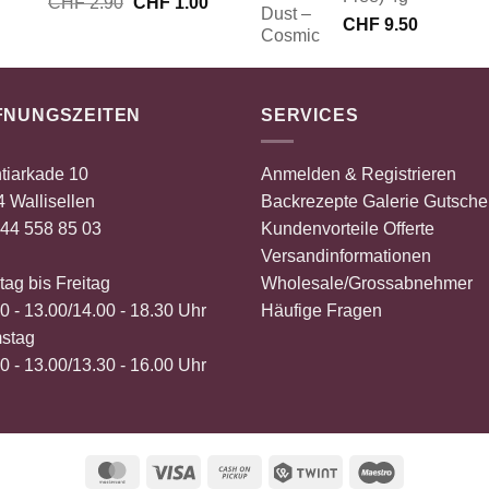
Ursprünglicher
Aktueller
CHF
2.90
CHF
1.00
Preis
Preis
CHF
9.50
war:
ist:
CHF 2.90
CHF 1.00.
FNUNGSZEITEN
SERVICES
tiarkade 10
Anmelden & Registrieren
 Wallisellen
Backrezepte
Galerie
Gutsche
44 558 85 03
Kundenvorteile
Offerte
Versandinformationen
ag bis Freitag
Wholesale/Grossabnehmer
0 - 13.00/14.00 - 18.30 Uhr
Häufige Fragen
stag
0 - 13.00/13.30 - 16.00 Uhr
MasterCard
Visa
Cash
Twint
Maestro