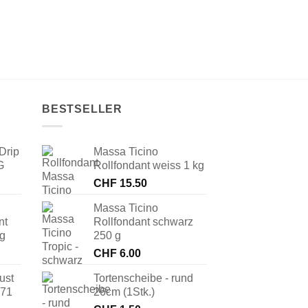
BESTSELLER
Drip
Massa Ticino
G
Rollfondant weiss 1 kg
CHF
15.50
Massa Ticino
nt
Rollfondant schwarz
 g
250 g
CHF
6.00
ust
Tortenscheibe - rund
171
26cm (1Stk.)