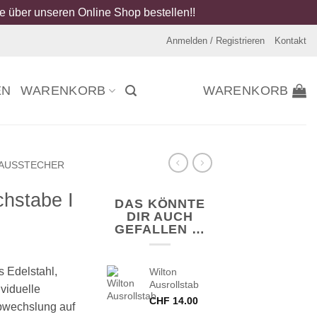
 über unseren Online Shop bestellen!!
Anmelden / Registrieren
Kontakt
EN
WARENKORB
WARENKORB
AUSSTECHER
hstabe I
DAS KÖNNTE
DIR AUCH
GEFALLEN …
s Edelstahl,
Wilton
Ausrollstab
ividuelle
CHF
14.00
bwechslung auf