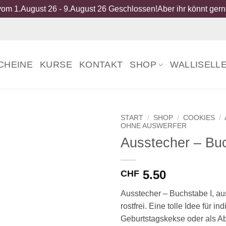
om 1.August 26 - 9.August 26 Geschlossen!Aber ihr könnt gerne
CHEINE
KURSE
KONTAKT
SHOP
WALLISELL
START
/
SHOP
/
COOKIES
/
OHNE AUSWERFER
Ausstecher – Buc
5.50
CHF
Ausstecher – Buchstabe I, au
rostfrei. Eine tolle Idee für ind
Geburtstagskekse oder als A