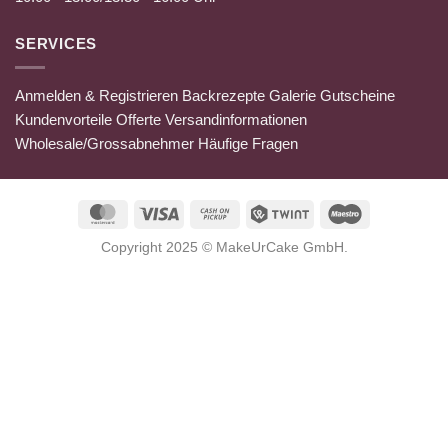
SERVICES
Anmelden & Registrieren
Backrezepte
Galerie
Gutscheine
Kundenvorteile
Offerte
Versandinformationen
Wholesale/Grossabnehmer
Häufige Fragen
MasterCard
Visa
Cash
Twint
Maestro
on
Copyright 2025 ©
MakeUrCake GmbH
.
Pickup