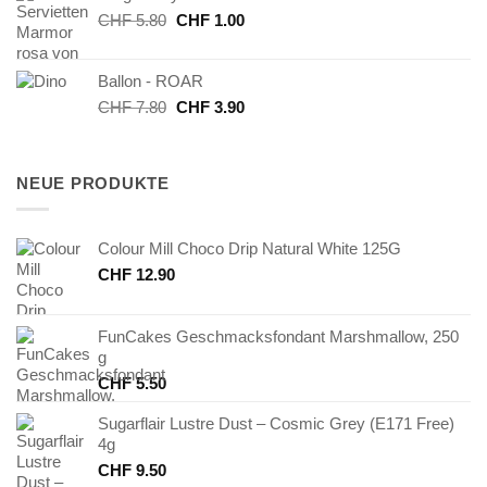
Ursprünglicher
Aktueller
CHF
5.80
CHF
1.00
Preis
Preis
war:
ist:
Ballon - ROAR
CHF 5.80
CHF 1.00.
Ursprünglicher
Aktueller
CHF
7.80
CHF
3.90
Preis
Preis
war:
ist:
CHF 7.80
CHF 3.90.
NEUE PRODUKTE
Colour Mill Choco Drip Natural White 125G
CHF
12.90
FunCakes Geschmacksfondant Marshmallow, 250
g
CHF
5.50
Sugarflair Lustre Dust – Cosmic Grey (E171 Free)
4g
CHF
9.50