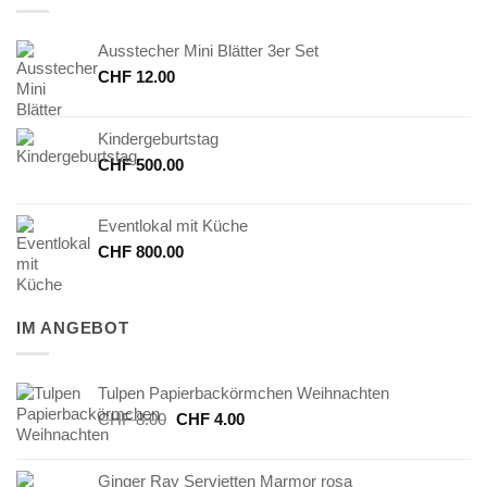
Ausstecher Mini Blätter 3er Set
CHF
12.00
Kindergeburtstag
CHF
500.00
Eventlokal mit Küche
CHF
800.00
IM ANGEBOT
Tulpen Papierbackörmchen Weihnachten
Ursprünglicher
Aktueller
CHF
8.00
CHF
4.00
Preis
Preis
war:
ist:
Ginger Ray Servietten Marmor rosa
CHF 8.00
CHF 4.00.