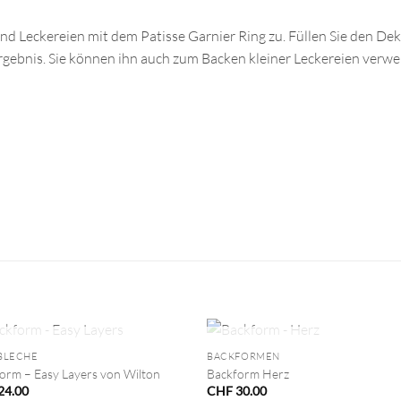
nd Leckereien mit dem Patisse Garnier Ring zu. Füllen Sie den De
es Ergebnis. Sie können ihn auch zum Backen kleiner Leckereien ve
+
NICHT VORRÄTIG
NICHT VORRÄTIG
BLECHE
BACKFORMEN
orm – Easy Layers von Wilton
Backform Herz
24.00
CHF
30.00