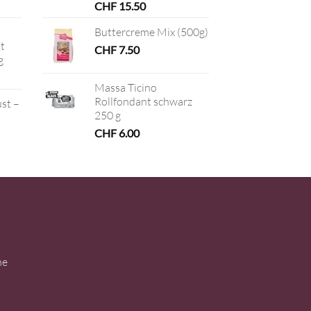
CHF
15.50
Buttercreme Mix (500g)
t
CHF
7.50
g
Massa Ticino
Rollfondant schwarz
ust –
250 g
CHF
6.00
ne