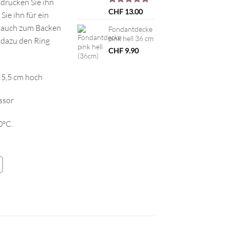
 drücken Sie ihn
Bewertet
1
CHF
13.00
Sie ihn für ein
mit
5.00
hn auch zum Backen
von 5,
Fondantdecke
basierend
pink hell 36 cm
 dazu den Ring
auf
CHF
9.90
Kundenbewertung
 5,5 cm hoch
ssor
0°C.