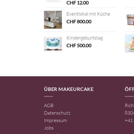
CHF
12.00
Eventlokal mit Küche
CHF
800.00
Kindergeburtstag
CHF
500.00
ÜBER MAKEURCAKE
ÖF
AGB
Rich
Datenschutz
8304
Impressum
+41 
Jobs