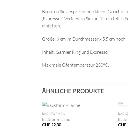
Bereiten Sie ansprechende kleine Gerichte u
‚Expressor‘. Verfeinern Sie ihn für ein toll
einfetten.
Größe: 9 cm im Durchmesser x 5,5 cm hoch
Inhalt: Garnier Ring und Expressor
Maximale Ofentemperatur 230°C.
ÄHNLICHE PRODUKTE
+
+
BACKFORMEN
BACK
Backform Tanne
Backf
CHF
22.00
CHF