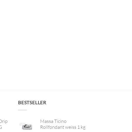
BESTSELLER
Drip
Massa Ticino
G
Rollfondant weiss 1 kg