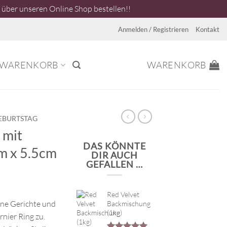
über unseren Online Shop bestellen!!
Anmelden / Registrieren
Kontakt
WARENKORB
WARENKORB
EBURTSTAG
 mit
DAS KÖNNTE
m x 5.5cm
DIR AUCH
GEFALLEN …
Red Velvet
ine Gerichte und
Backmischung
(1kg)
nier Ring zu.