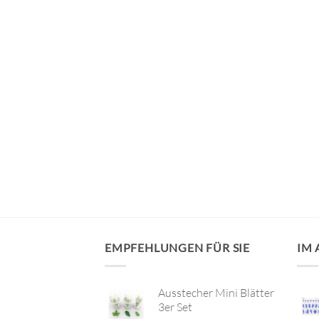
VORRÄTIG
 (25 x 25 x 10cm)
EMPFEHLUNGEN FÜR SIE
IM
Ausstecher Mini Blätter
3er Set