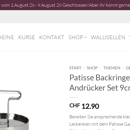
vom 1.August 26 - 9.August 26 Geschlossen!Aber ihr könnt gerne 
HEINE
KURSE
KONTAKT
SHOP
WALLISELLEN
/
/
/
START
SHOP
THEMEN
G
Patisse Backringe
Andrücker Set 9c
12.90
CHF
Bereiten Sie ansprechende kle
Leckereien mit dem Patisse Gar