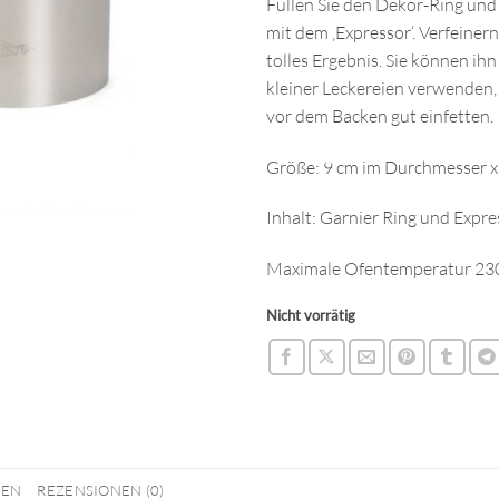
Füllen Sie den Dekor-Ring und
mit dem ‚Expressor‘. Verfeinern 
tolles Ergebnis. Sie können i
kleiner Leckereien verwenden,
vor dem Backen gut einfetten.
Größe: 9 cm im Durchmesser x
Inhalt: Garnier Ring und Expre
Maximale Ofentemperatur 23
Nicht vorrätig
NEN
REZENSIONEN (0)