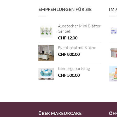
EMPFEHLUNGEN FÜR SIE
IM
Ausstecher Mini Blätter
3er Set
CHF
12.00
Eventlokal mit Küche
CHF
800.00
Kindergeburtstag
CHF
500.00
ÜBER MAKEURCAKE
ÖF