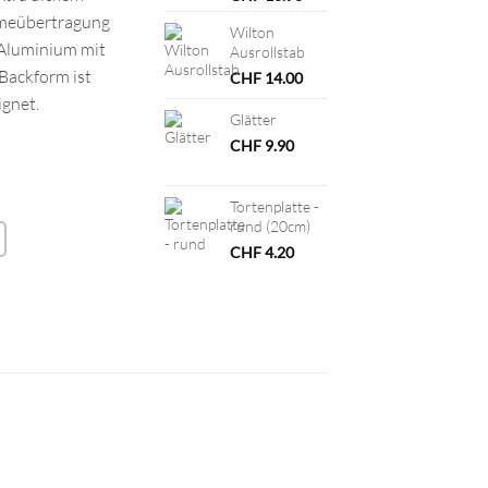
rmeübertragung
Wilton
 Aluminium mit
Ausrollstab
Backform ist
CHF
14.00
ignet.
Glätter
CHF
9.90
Tortenplatte -
rund (20cm)
CHF
4.20