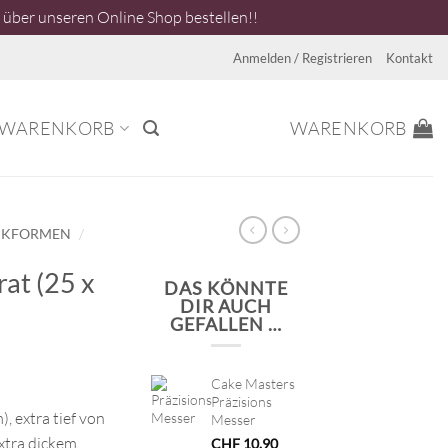
über unseren Online Shop bestellen!!
Anmelden / Registrieren
Kontakt
WARENKORB
WARENKORB
/
CKFORMEN
at (25 x
DAS KÖNNTE
DIR AUCH
GEFALLEN …
Cake Masters
Präzisions
, extra tief von
Messer
extra dickem
CHF
10.90