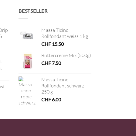
BESTSELLER
Drip
Massa Ticino
G
Rollfondant weiss 1 kg
CHF
15.50
Buttercreme Mix (500g)
t
CHF
7.50
g
Massa Ticino
Rollfondant schwarz
ust –
250 g
CHF
6.00