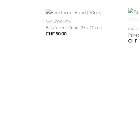
+
+
BACKFORMEN
Backform – Rund (35 x 10 cm)
BACK
CHF
50.00
Panet
CHF
VORRÄTIG
upf Duett