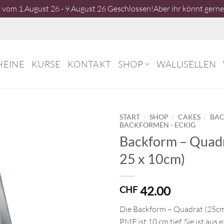
vom 1.August 26 - 9.August 26 Geschlossen!Aber ihr könnt gerne 
HEINE
KURSE
KONTAKT
SHOP
WALLISELLEN
/
/
/
START
SHOP
CAKES
BA
BACKFORMEN - ECKIG
Backform – Quadr
25 x 10cm)
42.00
CHF
Die Backform – Quadrat (25cm)
PME ist 10 cm tief. Sie ist aus 