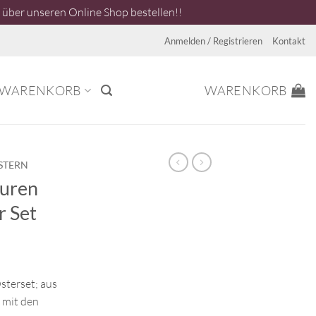
über unseren Online Shop bestellen!!
Anmelden / Registrieren
Kontakt
WARENKORB
WARENKORB
STERN
guren
r Set
terset; aus
 mit den