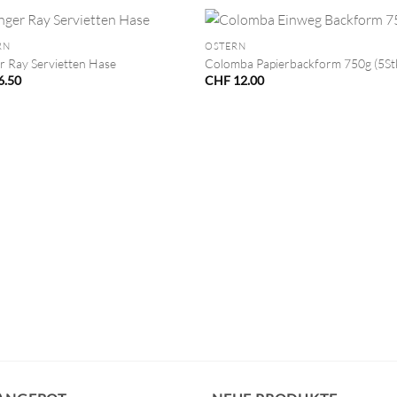
+
RN
OSTERN
r Ray Servietten Hase
Colomba Papierbackform 750g (5St
6.50
CHF
12.00