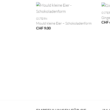
+
+
OSTE
Ginge
OSTERN
CHF
Mould kleine Eier – Schokoladenform
CHF
9.00
les – Frühling