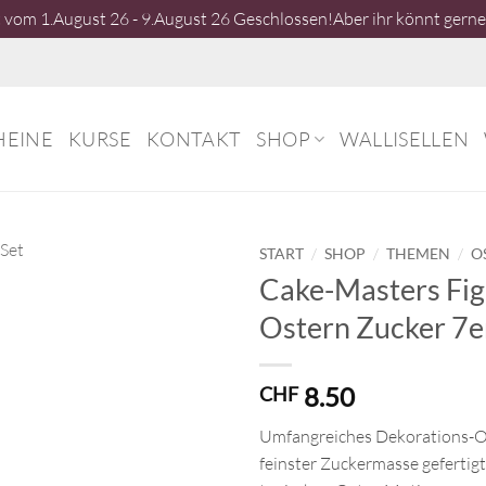
vom 1.August 26 - 9.August 26 Geschlossen!Aber ihr könnt gerne 
HEINE
KURSE
KONTAKT
SHOP
WALLISELLEN
/
/
/
START
SHOP
THEMEN
O
Cake-Masters Fi
Ostern Zucker 7e
8.50
CHF
Umfangreiches Dekorations-Os
feinster Zuckermasse gefertigt