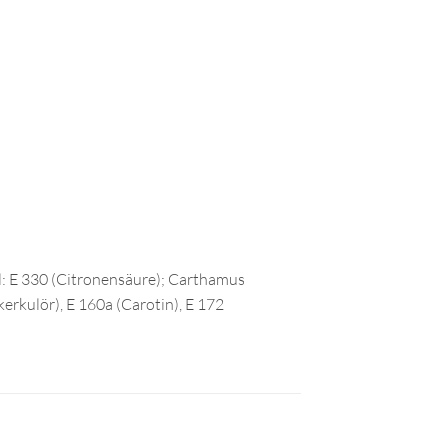
 E 330 (Citronensäure); Carthamus
erkulör), E 160a (Carotin), E 172