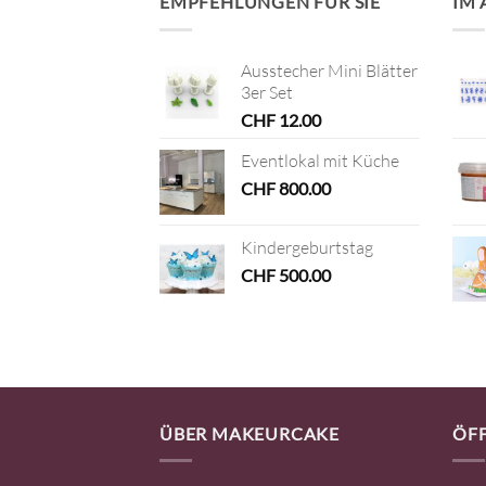
EMPFEHLUNGEN FÜR SIE
IM
Ausstecher Mini Blätter
3er Set
CHF
12.00
Eventlokal mit Küche
CHF
800.00
Kindergeburtstag
CHF
500.00
ÜBER MAKEURCAKE
ÖF