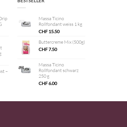
BESTSELLER
Drip
Massa Ticino
G
Rollfondant weiss 1 kg
CHF
15.50
Buttercreme Mix (500g)
t
CHF
7.50
g
Massa Ticino
Rollfondant schwarz
ust –
250 g
CHF
6.00