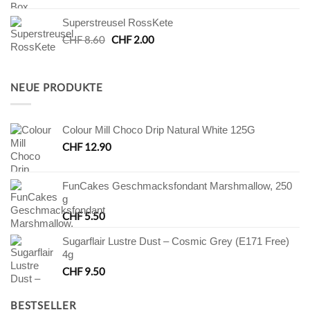
war:
ist:
Superstreusel RossKete
CHF 40.00
CHF 20.00.
Ursprünglicher
Aktueller
CHF
8.60
CHF
2.00
Preis
Preis
war:
ist:
CHF 8.60
CHF 2.00.
NEUE PRODUKTE
Colour Mill Choco Drip Natural White 125G
CHF
12.90
FunCakes Geschmacksfondant Marshmallow, 250
g
CHF
5.50
Sugarflair Lustre Dust – Cosmic Grey (E171 Free)
4g
CHF
9.50
BESTSELLER