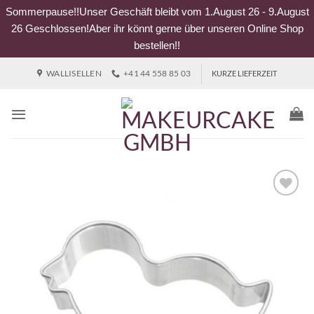
Sommerpause!!Unser Geschäft bleibt vom 1.August 26 - 9.August
26 Geschlossen!Aber ihr könnt gerne über unseren Online Shop
bestellen!!
Zum
WALLISELLEN
+41 44 558 85 03
KURZE LIEFERZEIT
Inhalt
springen