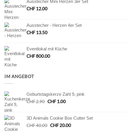
Ausstecher Mini Herzen 3er Set
CHF
12.00
Ausstecher - Herzen 4er Set
CHF
13.50
Eventlokal mit Küche
CHF
800.00
IM ANGEBOT
Geburtstagskerze Zahl 9, pink
Ursprünglicher
Aktueller
CHF
2.90
CHF
1.00
Preis
Preis
war:
ist:
3D Animals Cookie Box Cutter Set
CHF 2.90
CHF 1.00.
Ursprünglicher
Aktueller
CHF
40.00
CHF
20.00
Preis
Preis