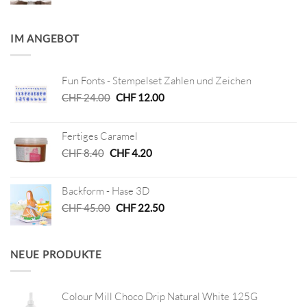
IM ANGEBOT
Fun Fonts - Stempelset Zahlen und Zeichen
Ursprünglicher
Aktueller
CHF
24.00
CHF
12.00
Preis
Preis
war:
ist:
Fertiges Caramel
CHF 24.00
CHF 12.00.
Ursprünglicher
Aktueller
CHF
8.40
CHF
4.20
Preis
Preis
war:
ist:
Backform - Hase 3D
CHF 8.40
CHF 4.20.
Ursprünglicher
Aktueller
CHF
45.00
CHF
22.50
Preis
Preis
war:
ist:
CHF 45.00
CHF 22.50.
NEUE PRODUKTE
Colour Mill Choco Drip Natural White 125G