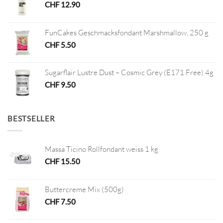
CHF
12.90
FunCakes Geschmacksfondant Marshmallow, 250 g
CHF
5.50
Sugarflair Lustre Dust – Cosmic Grey (E171 Free) 4g
CHF
9.50
BESTSELLER
Massa Ticino Rollfondant weiss 1 kg
CHF
15.50
Buttercreme Mix (500g)
CHF
7.50