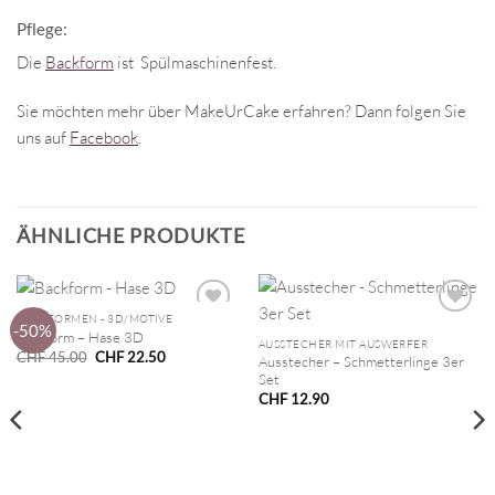
Pflege:
Die
Backform
ist Spülmaschinenfest.
Sie möchten mehr über MakeUrCake erfahren? Dann folgen Sie
uns auf
Facebook
.
ÄHNLICHE PRODUKTE
BACKFORMEN - 3D/MOTIVE
-50%
Backform – Hase 3D
AUSSTECHER MIT AUSWERFER
Ursprünglicher
Aktueller
CHF
45.00
CHF
22.50
Ausstecher – Schmetterlinge 3er
Preis
Preis
Set
war:
ist:
CHF 45.00
CHF 22.50.
CHF
12.90