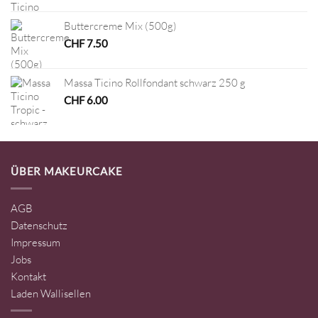
Buttercreme Mix (500g)
CHF
7.50
Massa Ticino Rollfondant schwarz 250 g
CHF
6.00
ÜBER MAKEURCAKE
AGB
Datenschutz
Impressum
Jobs
Kontakt
Laden Wallisellen