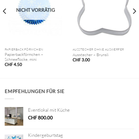
NICHT VORRÄTIG
PAPIERBACKFÖRMCHEN
AUSSTECHER OHNE AUSWERFER
Papierbackförmchen –
Ausstecher – Brunsli
Schneeflocke, mini
CHF
3.00
CHF
4.50
EMPFEHLUNGEN FÜR SIE
Eventlokal mit Küche
CHF
800.00
Kindergeburtstag