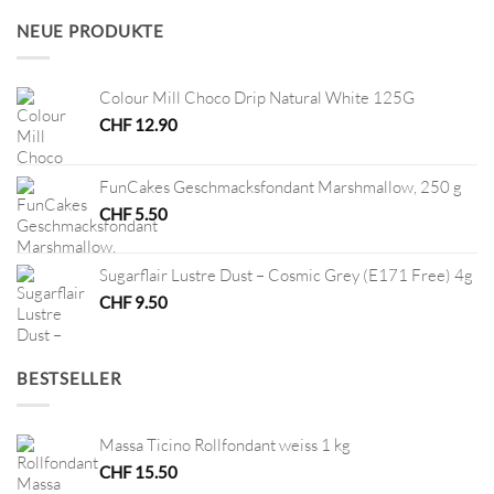
CHF 12.80
CHF 6.40.
NEUE PRODUKTE
Colour Mill Choco Drip Natural White 125G
CHF
12.90
FunCakes Geschmacksfondant Marshmallow, 250 g
CHF
5.50
Sugarflair Lustre Dust – Cosmic Grey (E171 Free) 4g
CHF
9.50
BESTSELLER
Massa Ticino Rollfondant weiss 1 kg
CHF
15.50