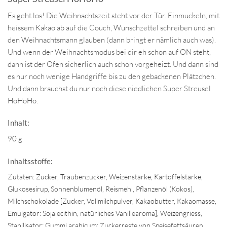
Es geht los! Die Weihnachtszeit steht vor der Tür. Einmuckeln, mit
heissem Kakao ab auf die Couch, Wunschzettel schreiben und an
den Weihnachtsmann glauben (dann bringt er nämlich auch was).
Und wenn der Weihnachtsmodus bei dir eh schon auf ON steht,
dann ist der Ofen sicherlich auch schon vorgeheizt. Und dann sind
es nur noch wenige Handgriffe bis zu den gebackenen Plätzchen.
Und dann brauchst du nur noch diese niedlichen Super Streusel
HoHoHo.
Inhalt:
90 g
Inhaltsstoffe:
Z
utaten: Zucker, Traubenzucker, Weizenstärke, Kartoffelstärke,
Glukosesirup, Sonnenblumenöl, Reismehl, Pflanzenöl (Kokos),
Milchschokolade [Zucker, Vollmilchpulver, Kakaobutter, Kakaomasse,
Emulgator: Sojalecithin, natürliches Vanillearoma], Weizengriess,
Stabilisator: Gummi arabicum; Zuckerreste von Speisefettsäuren,