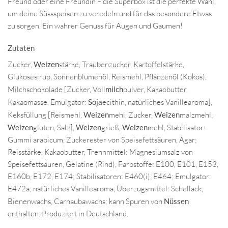
Freund oder eine Freundin – die Superbox ist die perfekte Wahl,
um deine Süssspeisen zu veredeln und für das besondere Etwas
zu sorgen. Ein wahrer Genuss für Augen und Gaumen!
Zutaten
Zucker,
Weizen
stärke, Traubenzucker, Kartoffelstärke,
Glukosesirup, Sonnenblumenöl, Reismehl, Pflanzenöl (Kokos),
Milchschokolade [Zucker, Voll
milch
pulver, Kakaobutter,
Kakaomasse, Emulgator:
Soja
ecithin, natürliches Vanillearoma],
Keksfüllung [Reismehl,
Weizen
mehl, Zucker,
Weizen
malzmehl,
Weizen
gluten, Salz],
Weizen
grieß,
Weizen
mehl, Stabilisator:
Gummi arabicum, Zuckerester von Speisefettsäuren, Agar;
Reisstärke, Kakaobutter, Trennmittel: Magnesiumsalz von
Speisefettsäuren, Gelatine (Rind), Farbstoffe: E100, E101, E153,
E160b, E172, E174; Stabilisatoren: E460(i), E464; Emulgator:
E472a; natürliches Vanillearoma, Überzugsmittel: Schellack,
Bienenwachs, Carnaubawachs; kann Spuren von
Nüssen
enthalten. Produziert in Deutschland.