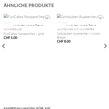
ÄHNLICHE PRODUKTE
NICHT VORRÄTIG
NICHT VORRÄTIG
NONPAREILLES
AUSSTECHER MIT AUSWERFER
Spitzbuben Ausstecher – Linzer
FunCakes Nonpareilles – gold
Brezel
CHF
5.00
CHF
8.00
EMPFEHLUNGEN FÜR SIE