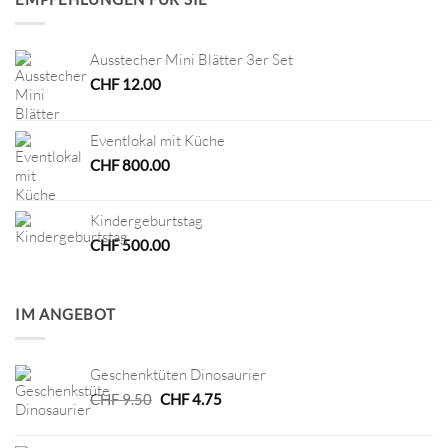
Ausstecher Mini Blätter 3er Set
CHF
12.00
Eventlokal mit Küche
CHF
800.00
Kindergeburtstag
CHF
500.00
IM ANGEBOT
Geschenktüten Dinosaurier
Ursprünglicher
Aktueller
CHF
9.50
CHF
4.75
Preis
Preis
war:
ist: