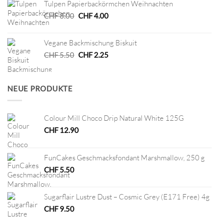
Tulpen Papierbackörmchen Weihnachten
CHF 9.50
CHF 4.75.
Ursprünglicher
Aktueller
CHF
8.00
CHF
4.00
Preis
Preis
war:
ist:
Vegane Backmischung Biskuit
CHF 8.00
CHF 4.00.
Ursprünglicher
Aktueller
CHF
5.50
CHF
2.25
Preis
Preis
war:
ist:
CHF 5.50
CHF 2.25.
NEUE PRODUKTE
Colour Mill Choco Drip Natural White 125G
CHF
12.90
FunCakes Geschmacksfondant Marshmallow, 250 g
CHF
5.50
Sugarflair Lustre Dust – Cosmic Grey (E171 Free) 4g
CHF
9.50