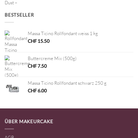
BESTSELLER
Massa Ticino Rollfondant weiss 1 kg
CHF
15.50
Buttercreme Mix (500g)
CHF
7.50
Massa Ticino Rollfondant schwarz 250 g
CHF
6.00
ÜBER MAKEURCAKE
AGB