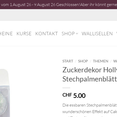
vom 1.August 26 - 9.August 26 Geschlossen!Aber ihr könnt gerne 
HEINE
KURSE
KONTAKT
SHOP
WALLISELLEN
/
/
/
START
SHOP
THEMEN
W
Zuckerdekor Holly
Stechpalmenblätt
5.00
CHF
Die essbaren Stechpalmenblät
wunderschönen Effekt auf Ca