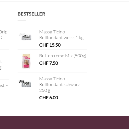
BESTSELLER
Drip
Massa Ticino
G
Rollfondant weiss 1 kg
CHF
15.50
Buttercreme Mix (500g)
t
CHF
7.50
g
Massa Ticino
Rollfondant schwarz
ust –
250 g
CHF
6.00