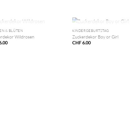
+
NICHT VORRÄTIG
NICHT VORRÄTIG
EN & BLÜTEN
KINDERGEBURTSTAG
rdekor Wildrosen
Zuckerdekor Boy or Girl
6.00
CHF
6.00