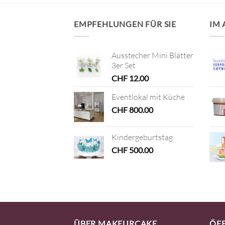
EMPFEHLUNGEN FÜR SIE
IM
Ausstecher Mini Blätter
3er Set
CHF
12.00
Eventlokal mit Küche
CHF
800.00
Kindergeburtstag
CHF
500.00
ÜBER MAKEURCAKE
ÖF