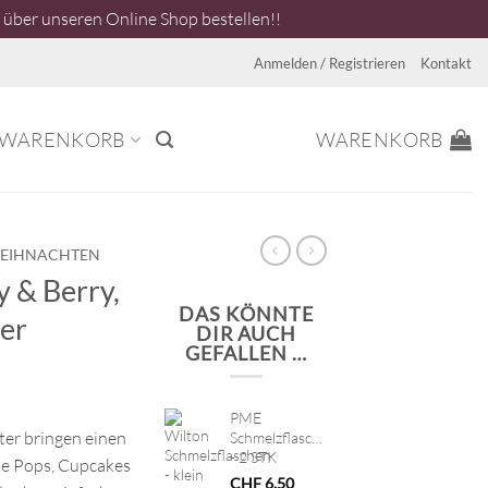
über unseren Online Shop bestellen!!
Anmelden / Registrieren
Kontakt
WARENKORB
WARENKORB
EIHNACHTEN
 & Berry,
DAS KÖNNTE
er
DIR AUCH
GEFALLEN …
PME
ter bringen einen
Schmelzflaschen
- 2 STK
ke Pops, Cupcakes
CHF
6.50