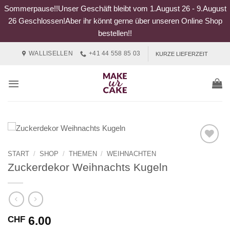
Sommerpause!!Unser Geschäft bleibt vom 1.August 26 - 9.August
26 Geschlossen!Aber ihr könnt gerne über unseren Online Shop
bestellen!!
Zum
WALLISELLEN
+41 44 558 85 03
KURZE LIEFERZEIT
Inhalt
springen
START
/
SHOP
/
THEMEN
/
WEIHNACHTEN
Zuckerdekor Weihnachts Kugeln
6.00
CHF