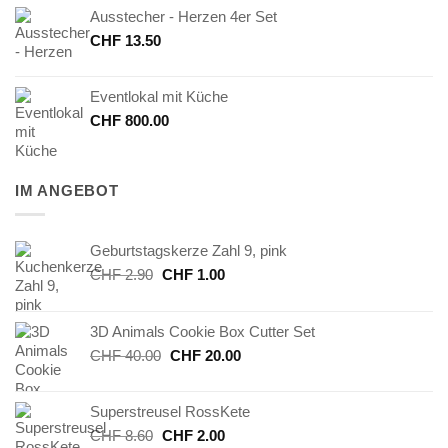
Ausstecher - Herzen 4er Set
CHF
13.50
Eventlokal mit Küche
CHF
800.00
IM ANGEBOT
Geburtstagskerze Zahl 9, pink
Ursprünglicher
Aktueller
CHF
2.90
CHF
1.00
Preis
Preis
war:
ist:
3D Animals Cookie Box Cutter Set
CHF 2.90
CHF 1.00.
Ursprünglicher
Aktueller
CHF
40.00
CHF
20.00
Preis
Preis
war:
ist:
Superstreusel RossKete
CHF 40.00
CHF 20.00.
Ursprünglicher
Aktueller
CHF
8.60
CHF
2.00