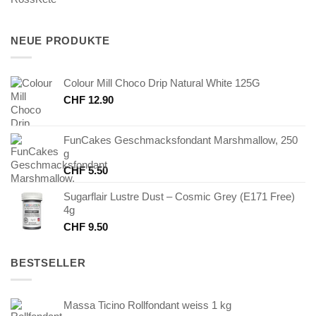
Preis
Preis
war:
ist:
CHF 8.60
CHF 2.00.
NEUE PRODUKTE
Colour Mill Choco Drip Natural White 125G
CHF
12.90
FunCakes Geschmacksfondant Marshmallow, 250
g
CHF
5.50
Sugarflair Lustre Dust – Cosmic Grey (E171 Free)
4g
CHF
9.50
BESTSELLER
Massa Ticino Rollfondant weiss 1 kg