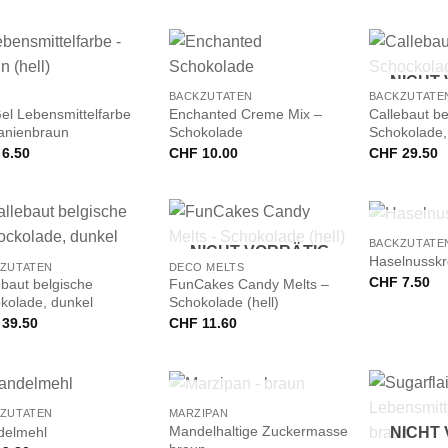
+
+
NICHT
BACKZUTATEN
BACKZUTATE
el Lebensmittelfarbe
Enchanted Creme Mix –
Callebaut be
anienbraun
Schokolade
Schokolade, 
6.50
CHF
10.00
CHF
29.50
+
+
NICHT
BACKZUTATE
NICHT VORRÄTIG
Haselnusskr
ZUTATEN
DECO MELTS
CHF
7.50
ebaut belgische
FunCakes Candy Melts –
kolade, dunkel
Schokolade (hell)
39.50
CHF
11.60
+
NICHT VORRÄTIG
ZUTATEN
MARZIPAN
+
Mandelhaltige Zuckermasse
elmehl
NICHT