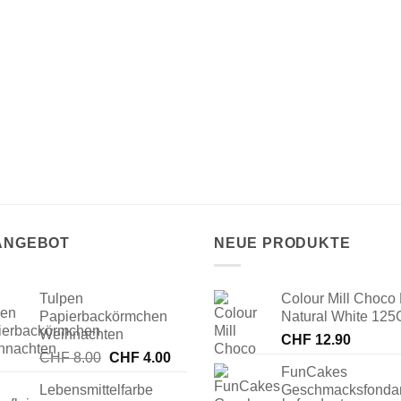
 ANGEBOT
NEUE PRODUKTE
Tulpen
Colour Mill Choco 
Papierbackörmchen
Natural White 125
Weihnachten
CHF
12.90
Ursprünglicher
Aktueller
CHF
8.00
CHF
4.00
FunCakes
Preis
Preis
Lebensmittelfarbe
Geschmacksfonda
war:
ist: