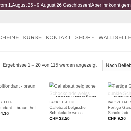
om 1.August 26 - 9.August 26 Geschlossen!Aber ihr könnt gerne
CHEINE
KURSE
KONTAKT
SHOP
WALLISELL
Nach
Ergebnisse 1 – 20 von 115 werden angezeigt
Beliebtheit
sortiert
+
+
NICHT VORRÄTIG
NICHT
SELLER
BACKZUTATEN
BACKZUTATE
Callebaut belgische
Fertige Gan
ondant – braun, hell
Schokolade weiss
Schokolade
4.10
CHF
32.50
CHF
9.20