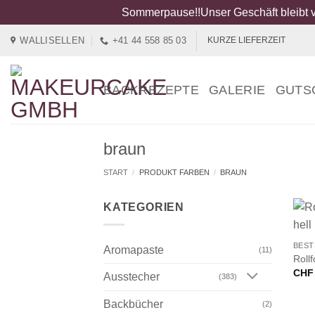
Sommerpause!!Unser Geschäft bleibt v
Zum
WALLISELLEN
+41 44 558 85 03
KURZE LIEFERZEIT
Inhalt
springen
BACKREZEPTE
GALERIE
GUTS
braun
START
/
PRODUKT FARBEN
/
BRAUN
KATEGORIEN
+
BEST
Aromapaste
(11)
Rollf
CHF
Ausstecher
(383)
Backbücher
(2)