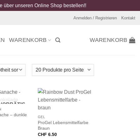
 über unseren Online Shop bestellen!!
Anmelden / Registrieren
Kontakt
EN
WARENKORB
WARENKORB
 VORRÄTIG
+
N
ache – dunkle
GEL
ProGel Lebensmittelfarbe
Braun
CHF
6.50