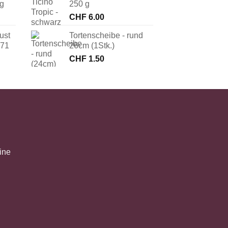
 g
250 g
CHF
6.00
ust
Tortenscheibe - rund
171
26cm (1Stk.)
CHF
1.50
ine