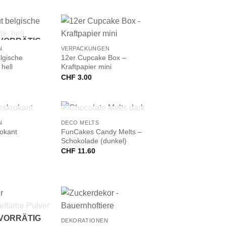
+
 VORRÄTIG
N
VERPACKUNGEN
lgische
12er Cupcake Box –
hell
Kraftpapier mini
CHF
3.00
+
 VORRÄTIG
NICHT VORRÄTIG
N
DECO MELTS
FunCakes Candy Melts –
okant
Schokolade (dunkel)
CHF
11.60
+
 VORRÄTIG
DEKORATIONEN