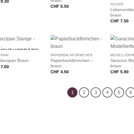
braun
9.30
PULVER
CHF
5.50
Lebensmittel
braun
CHF
7.50
+
+
ICHT VORRÄTIG
IPAN
PAPIERBACKFÖRMCHEN
MODELLIERP
Papierbackförmchen –
Saracino Mo
Marzipan Braun
braun
braun
7.00
CHF
4.50
CHF
5.90
1
2
3
4
5
6