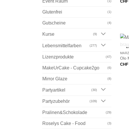
Event Raum
CHF
(1)
Glutenfrei
(1)
Gutscheine
(4)
Kurse
(9)
+
Lebensmittelfarben
(277)
N
MARZ
Lizenzprodukte
(47)
Olo 
CHF
MakeUrCake - Cupcake2go
(6)
Mirror Glaze
(8)
Partyartikel
(30)
Partyzubehör
(109)
Pralinen&Schokolade
(29)
Roselys Cake - Food
(3)