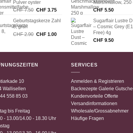
Pulver oyster
Marshmallow, 250
CHF 8.00
CHF 4.00.
Ursprünglicher
Aktueller
CHF
7.50
CHF
3.75
CHF
5.50
Preis
Preis
Geburtstagskerze Zahl
Sugarflair Lustre D
war:
ist:
8, grün
– Cosmic Grey (E
CHF 7.50
CHF 3.75.
Free) 4g
Ursprünglicher
Aktueller
CHF
2.90
CHF
1.00
Preis
Preis
CHF
9.50
war:
ist:
CHF 2.90
CHF 1.00.
FNUNGSZEITEN
SERVICES
tiarkade 10
Anmelden & Registrieren
 Wallisellen
Backrezepte
Galerie
Gutsche
44 558 85 03
Kundenvorteile
Offerte
Versandinformationen
ag bis Freitag
Wholesale/Grossabnehmer
0 - 13.00/14.00 - 18.30 Uhr
Häufige Fragen
stag