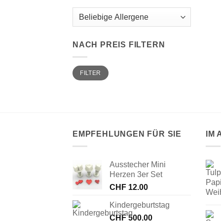
NACH PREIS FILTERN
Min.
Max.
FILTER
Preis
Preis
EMPFEHLUNGEN FÜR SIE
IM
Ausstecher Mini
Herzen 3er Set
CHF
12.00
Kindergeburtstag
CHF
500.00