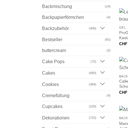
Backmischung
(14)
Backpapierförmchen
+
(4)
GEL
Backzubehör
(405)
ProG
Kast
Bestseller
(81)
CHF
buttercream
(2)
Cake Pops
(72)
+
Cakes
(660)
BACK
Call
Cookies
(384)
Scho
CHF
Cremefüllung
(4)
Cupcakes
(220)
+
Dekorationen
(722)
BACK
Mand