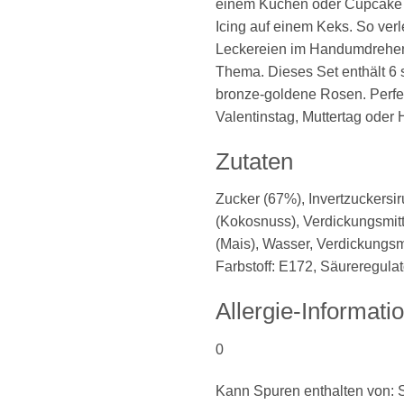
einem Kuchen oder Cupcake 
Icing auf einem Keks. So verl
Leckereien im Handumdrehe
Thema. Dieses Set enthält 6 
bronze-goldene Rosen. Perfek
Valentinstag, Muttertag oder 
Zutaten
Zucker (67%), Invertzuckersir
(Kokosnuss), Verdickungsmitt
(Mais), Wasser, Verdickungsmi
Farbstoff: E172, Säureregulat
Allergie-Informati
0
Kann Spuren enthalten von: