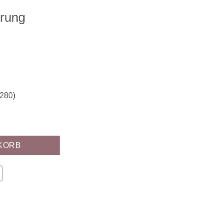
erung
-280)
es Bronze Gold Menge
KORB