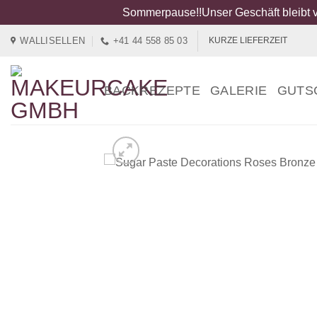
Sommerpause!!Unser Geschäft bleibt v
Zum
WALLISELLEN
+41 44 558 85 03
KURZE LIEFERZEIT
Inhalt
springen
BACKREZEPTE
GALERIE
GUTS