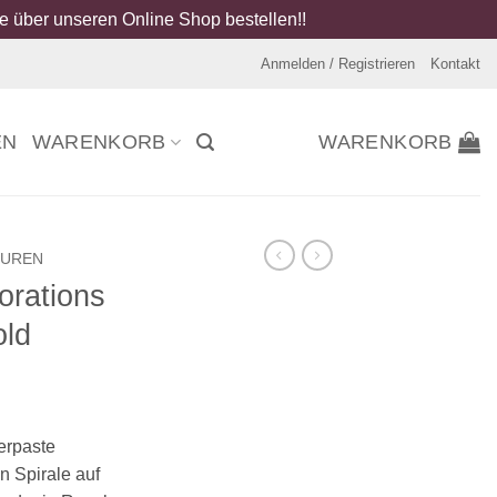
 über unseren Online Shop bestellen!!
Anmelden / Registrieren
Kontakt
EN
WARENKORB
WARENKORB
GUREN
orations
old
erpaste
n Spirale auf