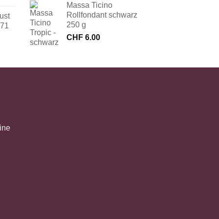
Massa Ticino
Rollfondant schwarz
ust
250 g
171
CHF
6.00
ine