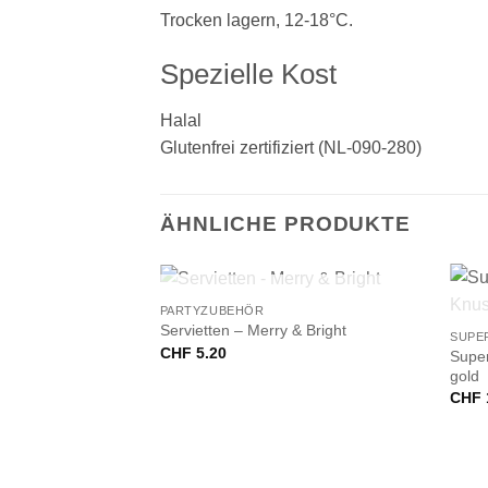
Trocken lagern, 12-18°C.
Spezielle Kost
Halal
Glutenfrei zertifiziert (NL-090-280)
ÄHNLICHE PRODUKTE
+
+
NICHT VORRÄTIG
PARTYZUBEHÖR
Servietten – Merry & Bright
SUPE
CHF
5.20
Super
gold
CHF
VORRÄTIG