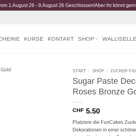
om 1.August 26 - 9.August 26 Geschlossen!Aber ihr könnt gerne
CHEINE
KURSE
KONTAKT
SHOP
WALLISELL
START
/
SHOP
/
ZUCKER FI
Sugar Paste Dec
Roses Bronze G
5.50
CHF
Platziere die FunCakes Zuck
Dekorationen in einer schöne