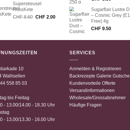
Superstreusel
war:
ist:
RossKete
Sugarflair Lustre D
CHF 40.00
CHF 20.00.
– Cosmic Grey (E
Ursprünglicher
Aktueller
CHF
8.60
CHF
2.00
Free) 4g
Preis
Preis
CHF
9.50
war:
ist:
CHF 8.60
CHF 2.00.
FNUNGSZEITEN
SERVICES
tiarkade 10
Anmelden & Registrieren
 Wallisellen
Backrezepte
Galerie
Gutsche
44 558 85 03
Kundenvorteile
Offerte
Versandinformationen
ag bis Freitag
Wholesale/Grossabnehmer
0 - 13.00/14.00 - 18.30 Uhr
Häufige Fragen
stag
0 - 13.00/13.30 - 16.00 Uhr