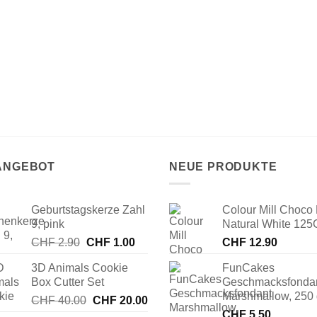
 ANGEBOT
NEUE PRODUKTE
Geburtstagskerze Zahl
Colour Mill Choco 
9, pink
Natural White 125
Ursprünglicher
Aktueller
CHF
2.90
CHF
1.00
CHF
12.90
Preis
Preis
3D Animals Cookie
FunCakes
war:
ist:
Box Cutter Set
Geschmacksfonda
CHF 2.90
CHF 1.00.
Marshmallow, 250
Ursprünglicher
Aktueller
CHF
40.00
CHF
20.00
Preis
Preis
CHF
5.50