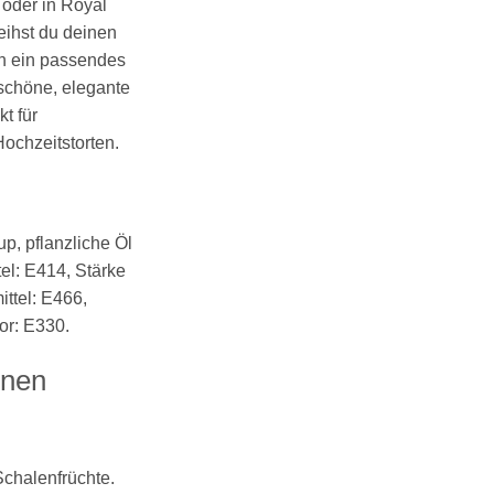
oder in Royal
eihst du deinen
n ein passendes
schöne, elegante
t für
Hochzeitstorten.
up, pflanzliche Öl
el: E414, Stärke
ttel: E466,
or: E330.
onen
Schalenfrüchte
.