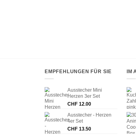
thday silber
EMPFEHLUNGEN FÜR SIE
IM
Ausstecher Mini
Herzen 3er Set
CHF
12.00
Ausstecher - Herzen
4er Set
CHF
13.50