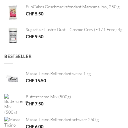
FunCakes Geschmacksfondant Marshmallow, 250 g
CHF
5.50
Sugarflair Lustre Dust – Cosmic Grey (E171 Free) 4g
CHF
9.50
BESTSELLER
Massa Ticino Rollfondant weiss 1 kg
CHF
15.50
Buttercreme Mix (500g)
CHF
7.50
Massa Ticino Rollfondant schwarz 250 g
CHF
6.00