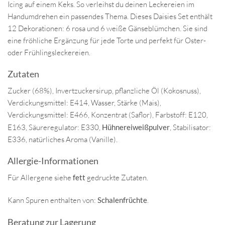
Icing auf einem Keks. So verleihst du deinen Leckereien im
Handumdrehen ein passendes Thema. Dieses Daisies Set enthält
12 Dekorationen: 6 rosa und 6 weiße Gänseblümchen. Sie sind
eine fröhliche Ergänzung für jede Torte und perfekt für Oster-
oder Frühlingsleckereien.
Zutaten
Zucker (68%), Invertzuckersirup, pflanzliche Öl (Kokosnuss),
Verdickungsmittel: E414, Wasser, Stärke (Mais),
Verdickungsmittel: E466, Konzentrat (Saflor), Farbstoff: E120,
E163, Säureregulator: E330,
Hühnereiweißpulver
, Stabilisator:
E336, natürliches Aroma (Vanille).
Allergie-Informationen
Für Allergene siehe
fett
gedruckte Zutaten.
Kann Spuren enthalten von:
Schalenfrüchte
.
Beratung zur Lagerung