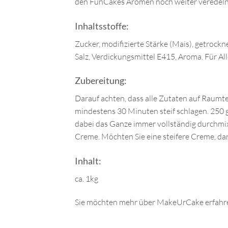
den FunCakes Aromen noch weiter veredeln
Inhaltsstoffe:
Zucker, modifizierte Stärke (Mais), getroc
Salz, Verdickungsmittel E415, Aroma. Für Al
Zubereitung:
Darauf achten, dass alle Zutaten auf Raum
mindestens 30 Minuten steif schlagen. 250 
dabei das Ganze immer vollständig durchmi
Creme. Möchten Sie eine steifere Creme, da
Inhalt:
ca. 1kg
Sie möchten mehr über MakeUrCake erfahre