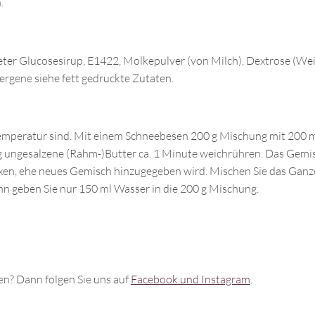
.
kneter Glucosesirup, E1422, Molkepulver (von Milch), Dextrose (W
lergene siehe fett gedruckte Zutaten.
temperatur sind. Mit einem Schneebesen 200 g Mischung mit 200 
g ungesalzene (Rahm-)Butter ca. 1 Minute weichrühren. Das Gemis
xen, ehe neues Gemisch hinzugegeben wird. Mischen Sie das Ganze
nn geben Sie nur 150 ml Wasser in die 200 g Mischung.
n? Dann folgen Sie uns auf
Facebook und Instagram
.