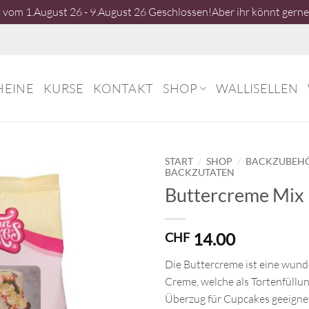
vom 1.August 26 - 9.August 26 Geschlossen!Aber ihr könnt gerne 
HEINE
KURSE
KONTAKT
SHOP
WALLISELLEN
/
/
START
SHOP
BACKZUBEH
BACKZUTATEN
Buttercreme Mix
14.00
CHF
Die Buttercreme ist eine wund
Creme, welche als Tortenfüllun
Überzug für Cupcakes geeignet