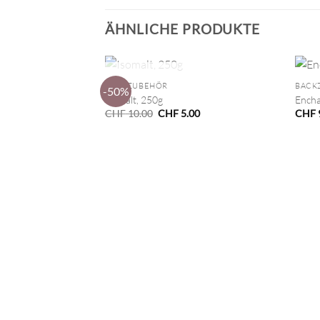
ÄHNLICHE PRODUKTE
+
+
NICHT VORRÄTIG
BACKZUBEHÖR
BACK
-50%
Isomalt, 250g
Encha
Ursprünglicher
Aktueller
CHF
10.00
CHF
5.00
CHF
Preis
Preis
war:
ist:
CHF 10.00
CHF 5.00.