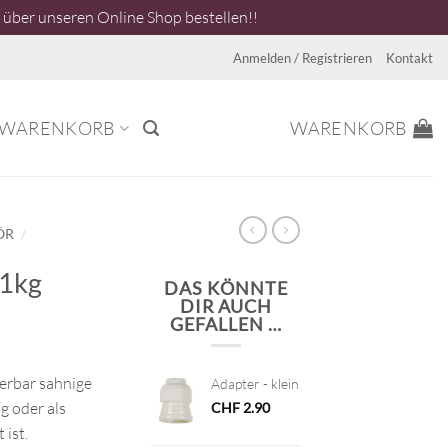
über unseren Online Shop bestellen!!
Anmelden / Registrieren
Kontakt
WARENKORB
WARENKORB
/
ÖR
 1kg
DAS KÖNNTE
DIR AUCH
GEFALLEN …
erbar sahnige
Adapter - klein
g oder als
CHF
2.90
 ist.