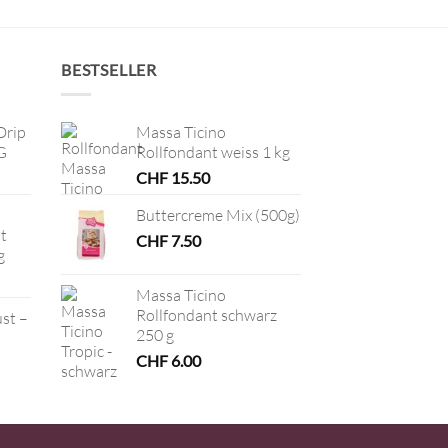
BESTSELLER
Drip
Massa Ticino
G
Rollfondant weiss 1 kg
CHF
15.50
Buttercreme Mix (500g)
t
CHF
7.50
g
Massa Ticino
Rollfondant schwarz
ust –
250 g
CHF
6.00