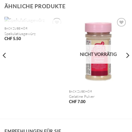
ÄHNLICHE PRODUKTE
NICHT VORRÄTIG
BACKZUBEHÖR
Spekulatiusgewürz
CHF
5.50
NICHT VORRÄTIG
BACKZUBEHÖR
Gelatine Pulver
CHF
7.00
EMPFEHLUNGEN FÜR SIE