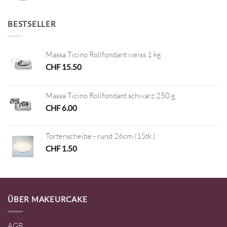
BESTSELLER
Massa Ticino Rollfondant weiss 1 kg
CHF
15.50
Massa Ticino Rollfondant schwarz 250 g
CHF
6.00
Tortenscheibe - rund 26cm (1Stk.)
CHF
1.50
ÜBER MAKEURCAKE
AGB