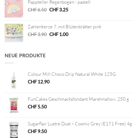
Pappteller Regenbogen - pastell
CHF 2.90
CHF 1.00.
Ursprünglicher
Aktueller
CHF
6.50
CHF
3.25
Preis
Preis
war:
ist:
Zahlenkerze 7, mit Blütenblätter pink
CHF 6.50
CHF 3.25.
Ursprünglicher
Aktueller
CHF
3.90
CHF
1.00
Preis
Preis
war:
ist:
CHF 3.90
CHF 1.00.
NEUE PRODUKTE
Colour Mill Choco Drip Natural White 125G
CHF
12.90
FunCakes Geschmacksfondant Marshmallow, 250 g
CHF
5.50
Sugarflair Lustre Dust – Cosmic Grey (E171 Free) 4g
CHF
9.50