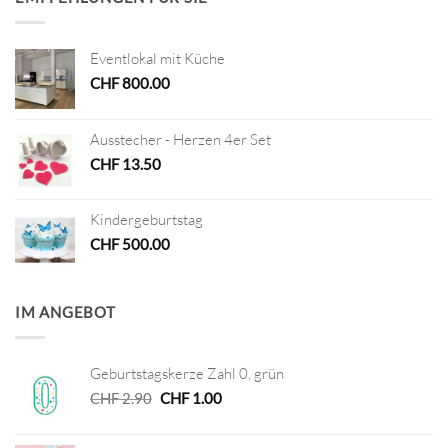
Eventlokal mit Küche
CHF
800.00
Ausstecher - Herzen 4er Set
CHF
13.50
Kindergeburtstag
CHF
500.00
IM ANGEBOT
Geburtstagskerze Zahl 0, grün
Ursprünglicher
Aktueller
CHF
2.90
CHF
1.00
Preis
Preis
war:
ist: