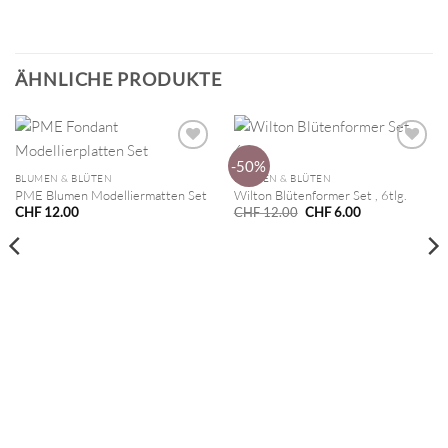
ÄHNLICHE PRODUKTE
-50%
BLUMEN & BLÜTEN
BLUMEN & BLÜTEN
PME Blumen Modelliermatten Set
Wilton Blütenformer Set , 6tlg.
Ursprünglicher
Aktueller
CHF
12.00
CHF
12.00
CHF
6.00
Preis
Preis
war:
ist:
CHF 12.00
CHF 6.00.