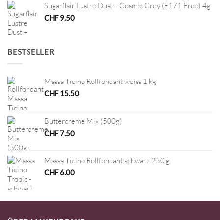
Sugarflair Lustre Dust – Cosmic Grey (E171 Free) 4g
CHF
9.50
BESTSELLER
Massa Ticino Rollfondant weiss 1 kg
CHF
15.50
Buttercreme Mix (500g)
CHF
7.50
Massa Ticino Rollfondant schwarz 250 g
CHF
6.00