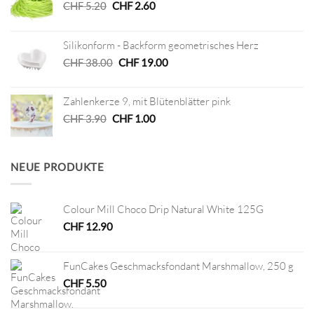
Ursprünglicher
Aktueller
CHF
5.20
CHF
2.60
Preis
Preis
war:
ist:
Silikonform - Backform geometrisches Herz
CHF 5.20
CHF 2.60.
Ursprünglicher
Aktueller
CHF
38.00
CHF
19.00
Preis
Preis
war:
ist:
Zahlenkerze 9, mit Blütenblätter pink
CHF 38.00
CHF 19.00.
Ursprünglicher
Aktueller
CHF
3.90
CHF
1.00
Preis
Preis
war:
ist:
CHF 3.90
CHF 1.00.
NEUE PRODUKTE
Colour Mill Choco Drip Natural White 125G
CHF
12.90
FunCakes Geschmacksfondant Marshmallow, 250 g
CHF
5.50