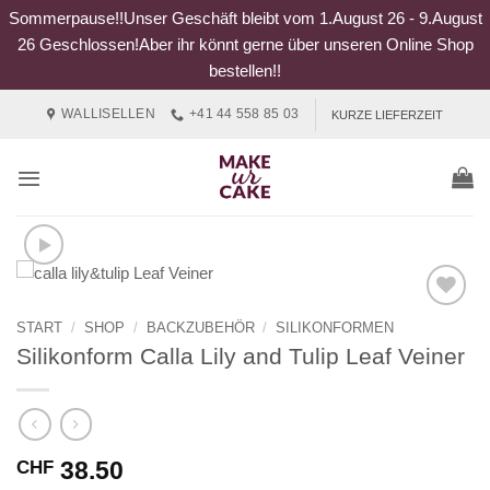
Sommerpause!!Unser Geschäft bleibt vom 1.August 26 - 9.August
26 Geschlossen!Aber ihr könnt gerne über unseren Online Shop
bestellen!!
Zum
WALLISELLEN
+41 44 558 85 03
KURZE LIEFERZEIT
Inhalt
springen
START
/
SHOP
/
BACKZUBEHÖR
/
SILIKONFORMEN
Silikonform Calla Lily and Tulip Leaf Veiner
38.50
CHF