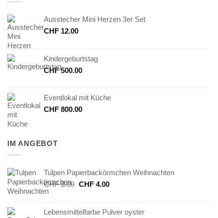
Ausstecher Mini Herzen 3er Set
CHF
12.00
Kindergeburtstag
CHF
500.00
Eventlokal mit Küche
CHF
800.00
IM ANGEBOT
Tulpen Papierbackörmchen Weihnachten
Ursprünglicher
Aktueller
CHF
8.00
CHF
4.00
Preis
Preis
war:
ist:
Lebensmittelfarbe Pulver oyster
CHF 8.00
CHF 4.00.