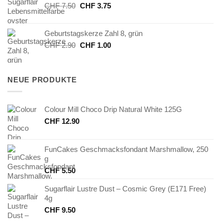
Ursprünglicher
Aktueller
CHF
7.50
CHF
3.75
Preis
Preis
war:
ist:
Geburtstagskerze Zahl 8, grün
CHF 7.50
CHF 3.75.
Ursprünglicher
Aktueller
CHF
2.90
CHF
1.00
Preis
Preis
war:
ist:
CHF 2.90
CHF 1.00.
NEUE PRODUKTE
Colour Mill Choco Drip Natural White 125G
CHF
12.90
FunCakes Geschmacksfondant Marshmallow, 250
g
CHF
5.50
Sugarflair Lustre Dust – Cosmic Grey (E171 Free)
4g
CHF
9.50