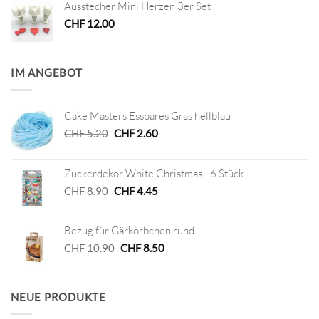
Ausstecher Mini Herzen 3er Set
CHF
12.00
IM ANGEBOT
Cake Masters Essbares Gras hellblau
Ursprünglicher
Aktueller
CHF
5.20
CHF
2.60
Preis
Preis
war:
ist:
Zuckerdekor White Christmas - 6 Stück
CHF 5.20
CHF 2.60.
Ursprünglicher
Aktueller
CHF
8.90
CHF
4.45
Preis
Preis
war:
ist:
Bezug für Gärkörbchen rund
CHF 8.90
CHF 4.45.
Ursprünglicher
Aktueller
CHF
10.90
CHF
8.50
Preis
Preis
war:
ist:
CHF 10.90
CHF 8.50.
NEUE PRODUKTE