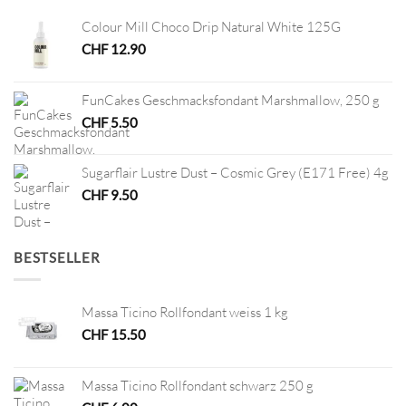
Colour Mill Choco Drip Natural White 125G
CHF
12.90
FunCakes Geschmacksfondant Marshmallow, 250 g
CHF
5.50
Sugarflair Lustre Dust – Cosmic Grey (E171 Free) 4g
CHF
9.50
BESTSELLER
Massa Ticino Rollfondant weiss 1 kg
CHF
15.50
Massa Ticino Rollfondant schwarz 250 g