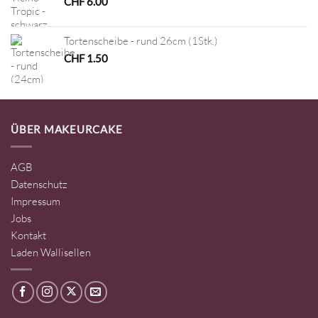
CHF
6.00
Tortenscheibe - rund 26cm (1Stk.)
CHF
1.50
ÜBER MAKEURCAKE
AGB
Datenschutz
Impressum
Jobs
Kontakt
Laden Wallisellen