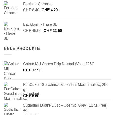
Fertiges Caramel
CHF 24.00
CHF 12.00.
Ursprünglicher
Aktueller
CHF
8.40
CHF
4.20
Preis
Preis
war:
ist:
Backform - Hase 3D
CHF 8.40
CHF 4.20.
Ursprünglicher
Aktueller
CHF
45.00
CHF
22.50
Preis
Preis
war:
ist:
CHF 45.00
CHF 22.50.
NEUE PRODUKTE
Colour Mill Choco Drip Natural White 125G
CHF
12.90
FunCakes Geschmacksfondant Marshmallow, 250
g
CHF
5.50
Sugarflair Lustre Dust – Cosmic Grey (E171 Free)
4g