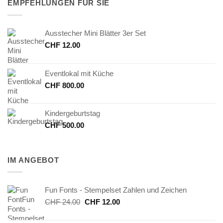
EMPFEHLUNGEN FÜR SIE
Ausstecher Mini Blätter 3er Set
CHF
12.00
Eventlokal mit Küche
CHF
800.00
Kindergeburtstag
CHF
500.00
IM ANGEBOT
Fun Fonts - Stempelset Zahlen und Zeichen
Ursprünglicher
Aktueller
CHF
24.00
CHF
12.00
Preis
Preis
war:
ist: