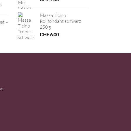
g
Massa Ticino
Rollfondant schwarz
ust –
250 g
CHF
6.00
ne