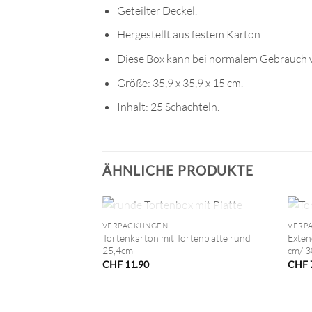
Geteilter Deckel.
Hergestellt aus festem Karton.
Diese Box kann bei normalem Gebrauch
Größe: 35,9 x 35,9 x 15 cm.
Inhalt: 25 Schachteln.
ÄHNLICHE PRODUKTE
+
+
NICHT VORRÄTIG
VERPACKUNGEN
VERP
Tortenkarton mit Tortenplatte rund
Exten
25,4cm
cm/ 3
CHF
11.90
CHF
VORRÄTIG