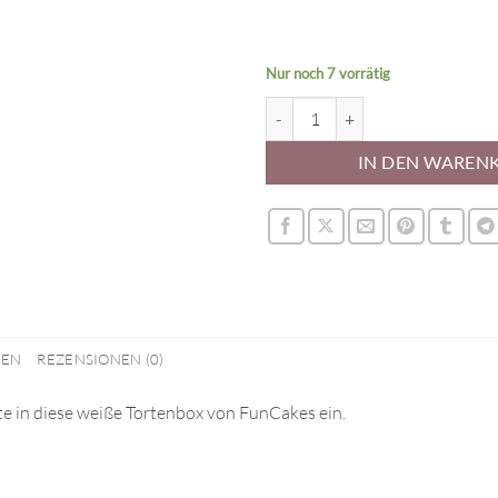
Nur noch 7 vorrätig
FunCakes Tortenbox Weiß 35x35
IN DEN WAREN
NEN
REZENSIONEN (0)
te in diese weiße Tortenbox von FunCakes ein.