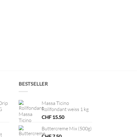
BESTSELLER
Drip
Massa Ticino
G
Rollfondant weiss 1 kg
CHF
15.50
Buttercreme Mix (500g)
t
CHF
7.50