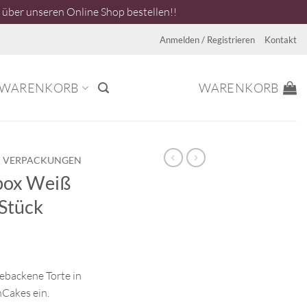
über unseren Online Shop bestellen!!
Anmelden / Registrieren
Kontakt
WARENKORB
WARENKORB
VERPACKUNGEN
box Weiß
Stück
gebackene Torte in
Cakes ein.