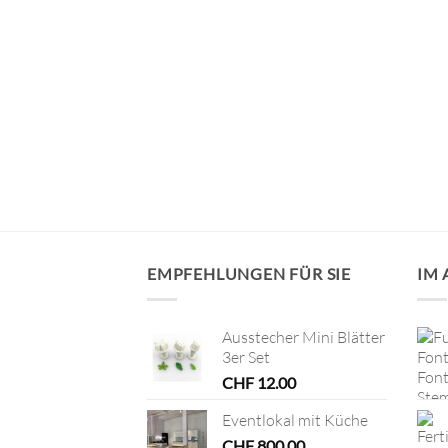
cm)
EMPFEHLUNGEN FÜR SIE
IM
Ausstecher Mini Blätter
3er Set
CHF
12.00
Eventlokal mit Küche
CHF
800.00