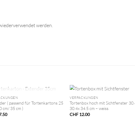
 wiederverwendet werden.
+
NICHT VORRÄTIG
ACKUNGEN
VERPACKUNGEN
der ( passend für Tortenkartons 25
Tortenbox hoch mit Sichtfenster 30.
0 cm/ 35 cm )
30.4x 34.5 cm – weiss
7.50
CHF
12.00