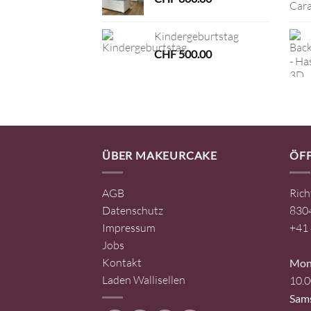
Kindergeburtstag
CHF
500.00
ÜBER MAKEURCAKE
ÖF
AGB
Rich
Datenschutz
8304
Impressum
+41 
Jobs
Kontakt
Mont
Laden Wallisellen
10.0
Sam