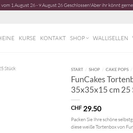
vom 1.August 26 - 9.August 26 Geschlossen!Aber ihr könnt gerne 
HEINE
KURSE
KONTAKT
SHOP
WALLISELLEN
/
/
/
START
SHOP
CAKE POPS
FunCakes Torten
35x35x15 cm 25 
29.50
CHF
Packen Sie Ihre schöne selbst
diese weiße Tortenbox von Fun