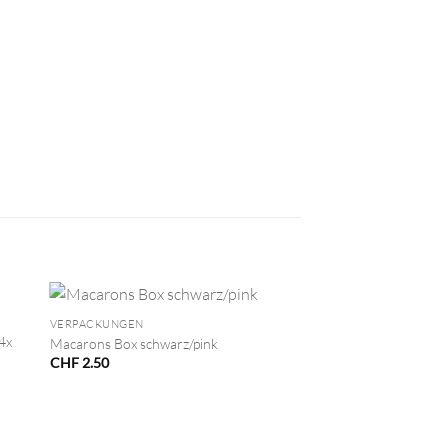
+
VERPACKUNGEN
4x
Macarons Box schwarz/pink
CHF
2.50