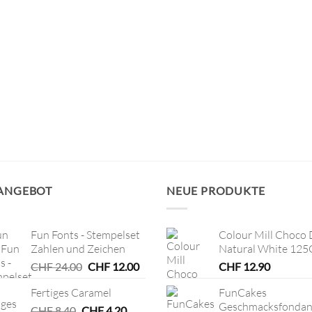
 ANGEBOT
NEUE PRODUKTE
Fun Fonts - Stempelset
Colour Mill Choco 
Zahlen und Zeichen
Natural White 125
Ursprünglicher
Aktueller
CHF
24.00
CHF
12.00
CHF
12.90
Preis
Preis
Fertiges Caramel
FunCakes
war:
ist:
Geschmacksfondan
Ursprünglicher
CHF 24.00
Aktueller
CHF 12.00.
CHF
8.40
CHF
4.20