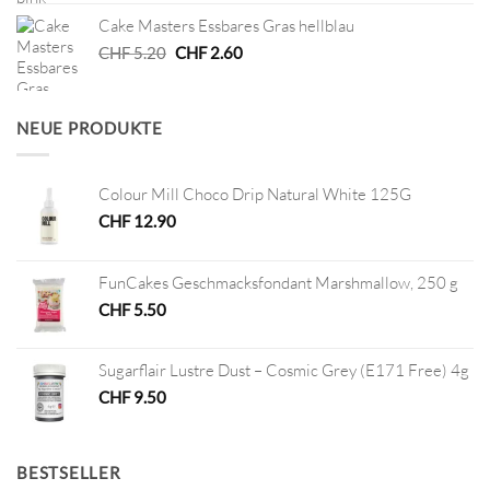
war:
ist:
Cake Masters Essbares Gras hellblau
CHF 2.90
CHF 1.00.
Ursprünglicher
Aktueller
CHF
5.20
CHF
2.60
Preis
Preis
war:
ist:
CHF 5.20
CHF 2.60.
NEUE PRODUKTE
Colour Mill Choco Drip Natural White 125G
CHF
12.90
FunCakes Geschmacksfondant Marshmallow, 250 g
CHF
5.50
Sugarflair Lustre Dust – Cosmic Grey (E171 Free) 4g
CHF
9.50
BESTSELLER