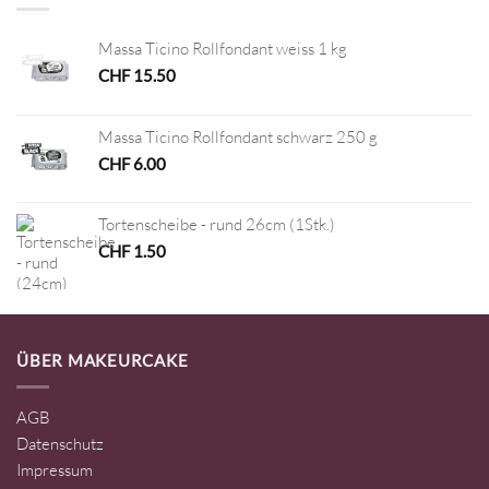
Massa Ticino Rollfondant weiss 1 kg
CHF
15.50
Massa Ticino Rollfondant schwarz 250 g
CHF
6.00
Tortenscheibe - rund 26cm (1Stk.)
CHF
1.50
ÜBER MAKEURCAKE
AGB
Datenschutz
Impressum