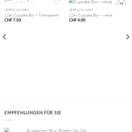
NICHT VORRÄTIG
VERPACKUNGEN
VERPACKUNGEN
12er Cupcake Box – Transparent
12er Cupcake Box – weiss
CHF
7.50
CHF
4.00
EMPFEHLUNGEN FÜR SIE
Ausstecher Mini Blätter 3er Set