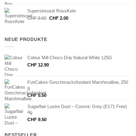
war:
ist:
Superstreusel RossKete
CHF 40.00
CHF 20.00.
Ursprünglicher
Aktueller
CHF
8.60
CHF
2.00
Preis
Preis
war:
ist:
CHF 8.60
CHF 2.00.
NEUE PRODUKTE
Colour Mill Choco Drip Natural White 125G
CHF
12.90
FunCakes Geschmacksfondant Marshmallow, 250
g
CHF
5.50
Sugarflair Lustre Dust – Cosmic Grey (E171 Free)
4g
CHF
9.50
BESTSELLER