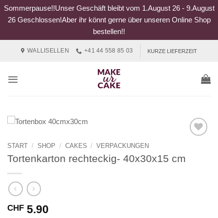
Sommerpause!!Unser Geschäft bleibt vom 1.August 26 - 9.August
26 Geschlossen!Aber ihr könnt gerne über unseren Online Shop
bestellen!!
Zum
WALLISELLEN
+41 44 558 85 03
KURZE LIEFERZEIT
Inhalt
springen
START
/
SHOP
/
CAKES
/
VERPACKUNGEN
Tortenkarton rechteckig- 40x30x15 cm
5.90
CHF