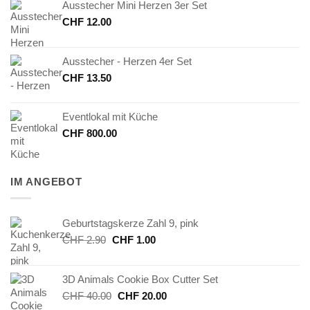
Ausstecher Mini Herzen 3er Set
CHF
12.00
Ausstecher - Herzen 4er Set
CHF
13.50
Eventlokal mit Küche
CHF
800.00
IM ANGEBOT
Geburtstagskerze Zahl 9, pink
Ursprünglicher
Aktueller
CHF
2.90
CHF
1.00
Preis
Preis
war:
ist:
3D Animals Cookie Box Cutter Set
CHF 2.90
CHF 1.00.
Ursprünglicher
Aktueller
CHF
40.00
CHF
20.00
Preis
Preis