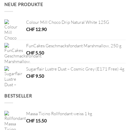
CHF 45.00
CHF 22.50.
NEUE PRODUKTE
Colour Mill Choco Drip Natural White 125G
CHF
12.90
FunCakes Geschmacksfondant Marshmallow, 250 g
CHF
5.50
Sugarflair Lustre Dust – Cosmic Grey (E171 Free) 4g
CHF
9.50
BESTSELLER
Massa Ticino Rollfondant weiss 1 kg
CHF
15.50