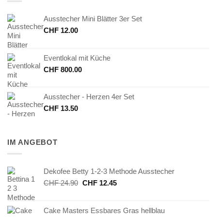
Ausstecher Mini Blätter 3er Set
CHF
12.00
Eventlokal mit Küche
CHF
800.00
Ausstecher - Herzen 4er Set
CHF
13.50
IM ANGEBOT
Dekofee Betty 1-2-3 Methode Ausstecher
Ursprünglicher
Aktueller
CHF
24.90
CHF
12.45
Preis
Preis
war:
ist:
Cake Masters Essbares Gras hellblau
CHF 24.90
CHF 12.45.