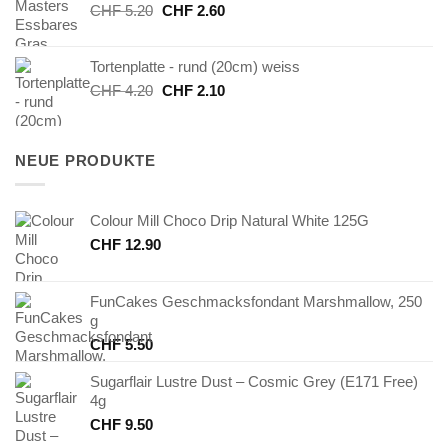
Ursprünglicher
Aktueller
CHF
5.20
CHF
2.60
Preis
Preis
war:
ist:
Tortenplatte - rund (20cm) weiss
CHF 5.20
CHF 2.60.
Ursprünglicher
Aktueller
CHF
4.20
CHF
2.10
Preis
Preis
war:
ist:
CHF 4.20
CHF 2.10.
NEUE PRODUKTE
Colour Mill Choco Drip Natural White 125G
CHF
12.90
FunCakes Geschmacksfondant Marshmallow, 250
g
CHF
5.50
Sugarflair Lustre Dust – Cosmic Grey (E171 Free)
4g
CHF
9.50