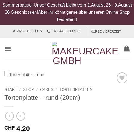
Sommerpause!!Unser Geschäft bleibt vom 1.August 26 - 9.August
26 Geschlossen!Aber ihr könnt gerne über unseren Online Shop
bestellen!!
Zum
WALLISELLEN
+41 44 558 85 03
KURZE LIEFERZEIT
Inhalt
springen
START
/
SHOP
/
CAKES
/
TORTENPLATTEN
Tortenplatte – rund (20cm)
4.20
CHF