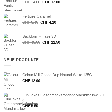
Ursprünglicher
Aktueller
CHF
24.00
CHF
12.00
Preis
Preis
war:
ist:
Fertiges Caramel
CHF 24.00
CHF 12.00.
Ursprünglicher
Aktueller
CHF
8.40
CHF
4.20
Preis
Preis
war:
ist:
Backform - Hase 3D
CHF 8.40
CHF 4.20.
Ursprünglicher
Aktueller
CHF
45.00
CHF
22.50
Preis
Preis
war:
ist:
CHF 45.00
CHF 22.50.
NEUE PRODUKTE
Colour Mill Choco Drip Natural White 125G
CHF
12.90
FunCakes Geschmacksfondant Marshmallow, 250
g
CHF
5.50