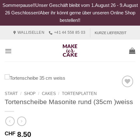
Sommerpause!!Unser Geschäft bleibt vom 1.August 26 - 9.August
26 Geschlossen!Aber ihr könnt gerne über unseren Online Shop
bestellen!!
Zum
WALLISELLEN
+41 44 558 85 03
KURZE LIEFERZEIT
Inhalt
springen
START
/
SHOP
/
CAKES
/
TORTENPLATTEN
Tortenscheibe Masonite rund (35cm )weiss
8.50
CHF