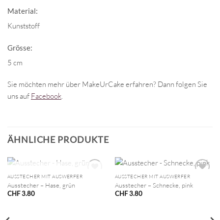
Material:
Kunststoff
Grösse:
5 cm
Sie möchten mehr über MakeUrCake erfahren? Dann folgen Sie
uns auf
Facebook
.
ÄHNLICHE PRODUKTE
NICHT VORRÄTIG
AUSSTECHER MIT AUSWERFER
AUSSTECHER MIT AUSWERFER
Ausstecher – Hase, grün
Ausstecher – Schnecke, pink
CHF
3.80
CHF
3.80