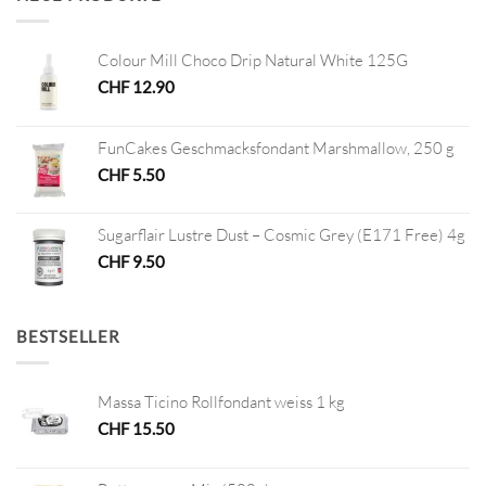
Colour Mill Choco Drip Natural White 125G
CHF
12.90
FunCakes Geschmacksfondant Marshmallow, 250 g
CHF
5.50
Sugarflair Lustre Dust – Cosmic Grey (E171 Free) 4g
CHF
9.50
BESTSELLER
Massa Ticino Rollfondant weiss 1 kg
CHF
15.50