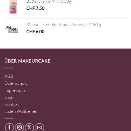
Buttercreme Mix (500g)
CHF
7.50
Massa Ticino Rollfondant schwarz 250 g
CHF
6.00
ÜBER MAKEURCAKE
AGB
Datenschutz
Impressum
Jobs
Kontakt
Laden Wallisellen