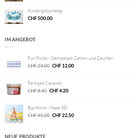
Kindergeburtstag
CHF
500.00
IM ANGEBOT
Fun Fonts - Stempelset Zahlen und Zeichen
Ursprünglicher
Aktueller
CHF
24.00
CHF
12.00
Preis
Preis
war:
ist:
Fertiges Caramel
CHF 24.00
CHF 12.00.
Ursprünglicher
Aktueller
CHF
8.40
CHF
4.20
Preis
Preis
war:
ist:
Backform - Hase 3D
CHF 8.40
CHF 4.20.
Ursprünglicher
Aktueller
CHF
45.00
CHF
22.50
Preis
Preis
war:
ist:
CHF 45.00
CHF 22.50.
NEUE PRODUKTE