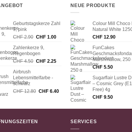
 ANGEBOT
NEUE PRODUKTE
Geburtstagskerze Zahl
Colour Mill Choco 
9, pink
Natural White 125
Ursprünglicher
Aktueller
CHF
2.90
CHF
1.00
CHF
12.90
Preis
Preis
Zahlenkerze 9,
FunCakes
war:
ist:
Regenbogen
Geschmacksfonda
CHF 2.90
CHF 1.00.
Marshmallow, 250
Ursprünglicher
Aktueller
CHF
4.50
CHF
2.25
Preis
Preis
CHF
5.50
Airbrush
war:
ist:
Lebensmittelfarbe -
Sugarflair Lustre D
CHF 4.50
CHF 2.25.
schwarz
– Cosmic Grey (E
Free) 4g
Ursprünglicher
Aktueller
CHF
12.80
CHF
6.40
Preis
Preis
CHF
9.50
war:
ist:
CHF 12.80
CHF 6.40.
FNUNGSZEITEN
SERVICES