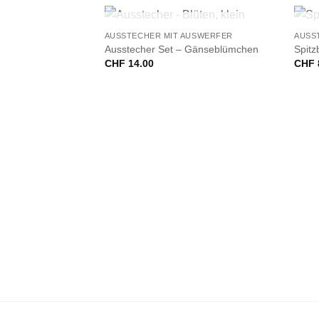
+
+
NICHT VORRÄTIG
AUSSTECHER MIT AUSWERFER
AUSS
Ausstecher Set – Gänseblümchen
Spitz
CHF
14.00
CHF
AUSWERFER
ei, gelb