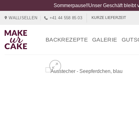
Sommerpause!!Unser Geschäft bleibt v
Zum
WALLISELLEN
+41 44 558 85 03
KURZE LIEFERZEIT
Inhalt
springen
BACKREZEPTE
GALERIE
GUTS