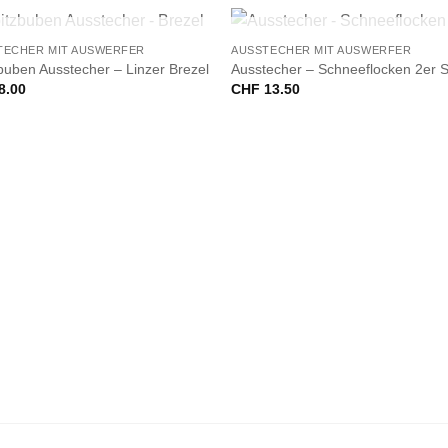
+
NICHT VORRÄTIG
NICHT VORRÄTIG
TECHER MIT AUSWERFER
AUSSTECHER MIT AUSWERFER
buben Ausstecher – Linzer Brezel
Ausstecher – Schneeflocken 2er S
8.00
CHF
13.50