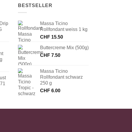
BESTSELLER
Drip
Massa Ticino
G
Rollfondant weiss 1 kg
CHF
15.50
Buttercreme Mix (500g)
nt
CHF
7.50
 g
Massa Ticino
Rollfondant schwarz
ust
250 g
171
CHF
6.00