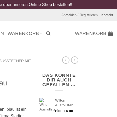
 über unseren Online Shop bestellen!!
Anmelden / Registrieren
Kontakt
EN
WARENKORB
WARENKORB
AUSSTECHER MIT
DAS KÖNNTE
DIR AUCH
lau
GEFALLEN …
Wilton
Ausrollstab
n, blau ist ein
CHF
14.00
irma Städter.