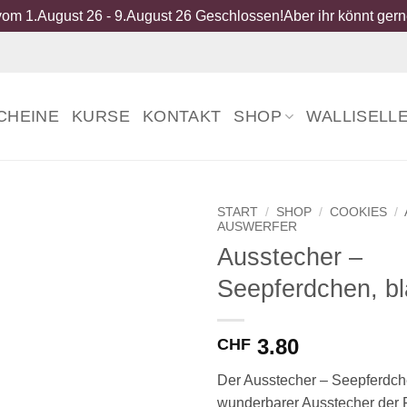
om 1.August 26 - 9.August 26 Geschlossen!Aber ihr könnt gerne
CHEINE
KURSE
KONTAKT
SHOP
WALLISELL
START
/
SHOP
/
COOKIES
/
AUSWERFER
Ausstecher –
Seepferdchen, b
3.80
CHF
Der Ausstecher – Seepferdche
wunderbarer Ausstecher der F