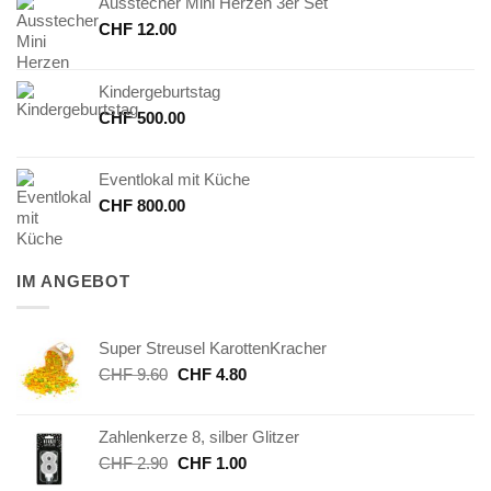
Ausstecher Mini Herzen 3er Set
CHF
12.00
Kindergeburtstag
CHF
500.00
Eventlokal mit Küche
CHF
800.00
IM ANGEBOT
Super Streusel KarottenKracher
Ursprünglicher
Aktueller
CHF
9.60
CHF
4.80
Preis
Preis
war:
ist:
Zahlenkerze 8, silber Glitzer
CHF 9.60
CHF 4.80.
Ursprünglicher
Aktueller
CHF
2.90
CHF
1.00
Preis
Preis