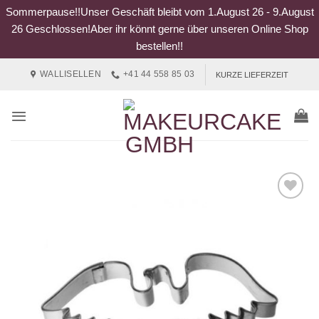
Sommerpause!!Unser Geschäft bleibt vom 1.August 26 - 9.August
26 Geschlossen!Aber ihr könnt gerne über unseren Online Shop
bestellen!!
Zum
WALLISELLEN
+41 44 558 85 03
KURZE LIEFERZEIT
Inhalt
springen