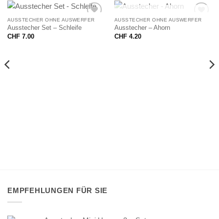
NICHT VORRÄTIG
AUSSTECHER OHNE AUSWERFER
AUSSTECHER OHNE AUSWERFER
Ausstecher Set – Schleife
Ausstecher – Ahorn
CHF
7.00
CHF
4.20
EMPFEHLUNGEN FÜR SIE