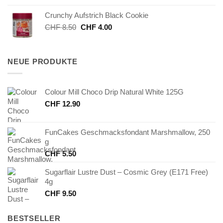
war:
ist:
Crunchy Aufstrich Black Cookie
CHF 2.90
CHF 1.00.
Ursprünglicher
Aktueller
CHF
8.50
CHF
4.00
Preis
Preis
war:
ist:
CHF 8.50
CHF 4.00.
NEUE PRODUKTE
Colour Mill Choco Drip Natural White 125G
CHF
12.90
FunCakes Geschmacksfondant Marshmallow, 250
g
CHF
5.50
Sugarflair Lustre Dust – Cosmic Grey (E171 Free)
4g
CHF
9.50
BESTSELLER