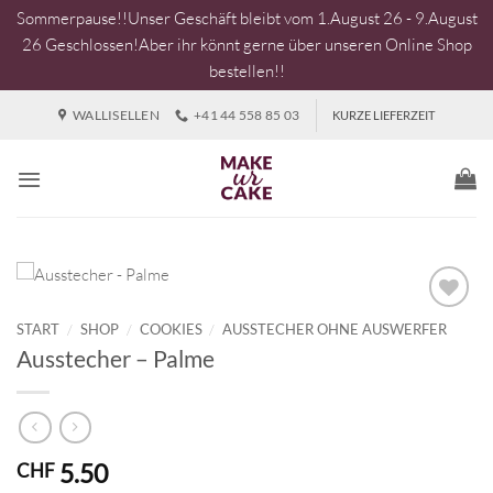
Sommerpause!!Unser Geschäft bleibt vom 1.August 26 - 9.August
26 Geschlossen!Aber ihr könnt gerne über unseren Online Shop
bestellen!!
Zum
WALLISELLEN
+41 44 558 85 03
KURZE LIEFERZEIT
Inhalt
springen
START
/
SHOP
/
COOKIES
/
AUSSTECHER OHNE AUSWERFER
Ausstecher – Palme
5.50
CHF