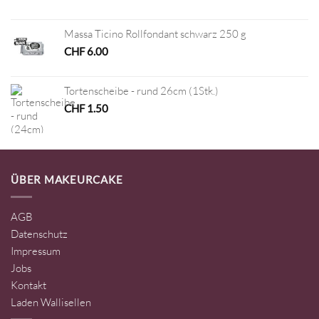
Massa Ticino Rollfondant schwarz 250 g
CHF
6.00
Tortenscheibe - rund 26cm (1Stk.)
CHF
1.50
ÜBER MAKEURCAKE
AGB
Datenschutz
Impressum
Jobs
Kontakt
Laden Wallisellen