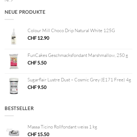
war:
ist:
CHF 4.50
CHF 2.25.
NEUE PRODUKTE
Colour Mill Choco Drip Natural White 125G
CHF
12.90
FunCakes Geschmacksfondant Marshmallow, 250 g
CHF
5.50
Sugarflair Lustre Dust – Cosmic Grey (E171 Free) 4g
CHF
9.50
BESTSELLER
Massa Ticino Rollfondant weiss 1 kg
CHF
15.50