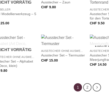
+
Ausstecher – Zaun
ICHT VORRÄTIG
CHF
9.80
SELLER
Modellierwerkzeug – 5
Ausstecher 
für den Tort
25.00
CHF
9.50
+
+
NICHT
ICHT VORRÄTIG
AUSSTECHER OHNE AUSWERFER
Ausstecher 
Ausstecher Set – Tiermuster
AUSSTECHER OHNE AUSWERFER
Meerjungfra
CHF
15.00
techer Set – Alphabet
CHF
14.50
Deco, klein)
9.80
1
2