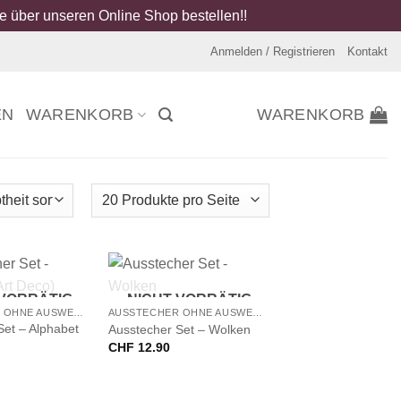
 über unseren Online Shop bestellen!!
Anmelden / Registrieren
Kontakt
EN
WARENKORB
WARENKORB
+
 VORRÄTIG
NICHT VORRÄTIG
AUSSTECHER OHNE AUSWERFER
AUSSTECHER OHNE AUSWERFER
Set – Alphabet
Ausstecher Set – Wolken
CHF
12.90