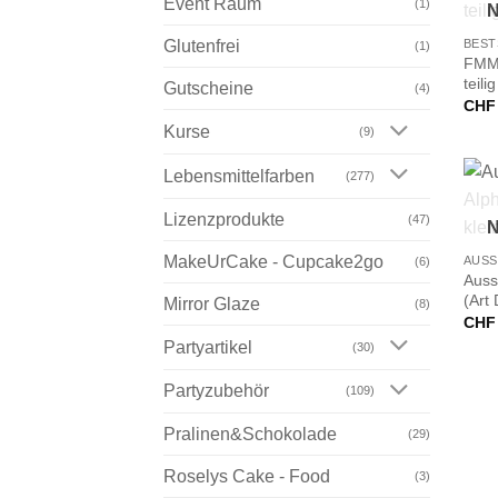
Event Raum
+
(1)
N
BEST
Glutenfrei
(1)
FMM 
teilig
Gutscheine
(4)
CHF
Kurse
(9)
Lebensmittelfarben
(277)
Lizenzprodukte
(47)
+
N
MakeUrCake - Cupcake2go
(6)
Auss
(Art 
Mirror Glaze
(8)
CHF
Partyartikel
(30)
Partyzubehör
(109)
Pralinen&Schokolade
(29)
Roselys Cake - Food
(3)