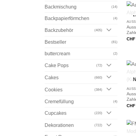
Backmischung
(14)
+
N
Backpapierförmchen
(4)
Auss
Backzubehör
(405)
Zahl
CHF
Bestseller
(81)
buttercream
(2)
Cake Pops
(72)
Cakes
(660)
+
N
Cookies
(384)
Auss
Zahl
Cremefüllung
(4)
CHF
Cupcakes
(220)
Dekorationen
(722)