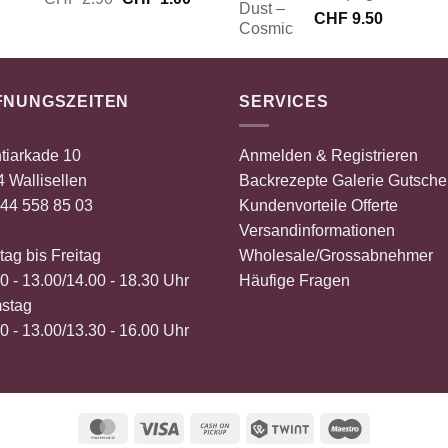
Preis
Preis
CHF
9.50
war:
ist:
CHF 2.90
CHF 1.00.
FNUNGSZEITEN
SERVICES
tiarkade 10
Anmelden & Registrieren
 Wallisellen
Backrezepte
Galerie
Gutsche
44 558 85 03
Kundenvorteile
Offerte
Versandinformationen
ag bis Freitag
Wholesale/Grossabnehmer
0 - 13.00/14.00 - 18.30 Uhr
Häufige Fragen
stag
0 - 13.00/13.30 - 16.00 Uhr
MasterCard
Visa
Cash
Twint
Maestro