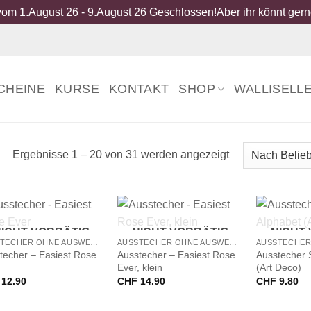
om 1.August 26 - 9.August 26 Geschlossen!Aber ihr könnt gerne
CHEINE
KURSE
KONTAKT
SHOP
WALLISELL
Nach
Ergebnisse 1 – 20 von 31 werden angezeigt
Beliebtheit
sortiert
+
+
ICHT VORRÄTIG
NICHT VORRÄTIG
NICHT
AUSSTECHER OHNE AUSWERFER
AUSSTECHER OHNE AUSWERFER
techer – Easiest Rose
Ausstecher – Easiest Rose
Ausstecher 
Ever, klein
(Art Deco)
12.90
CHF
14.90
CHF
9.80