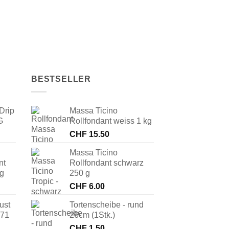
BESTSELLER
Drip
Massa Ticino
G
Rollfondant weiss 1 kg
CHF
15.50
Massa Ticino
nt
Rollfondant schwarz
 g
250 g
CHF
6.00
ust
Tortenscheibe - rund
171
26cm (1Stk.)
CHF
1.50