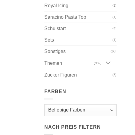
Royal Icing
(2)
Saracino Pasta Top
(1)
Schulstart
(4)
Sets
(1)
Sonstiges
(68)
Themen
(982)
Zucker Figuren
(8)
FARBEN
NACH PREIS FILTERN