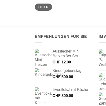
Min.
Max.
FILTER
Preis
Preis
EMPFEHLUNGEN FÜR SIE
IM
Ausstecher Mini
Herzen 3er Set
CHF
12.00
Kindergeburtstag
CHF
500.00
Eventlokal mit Küche
CHF
800.00