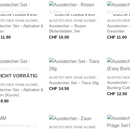
+
+
ICHT VORRÄTIG
NICHT VORRÄTIG
NICHT
AUSSTECHER OHNE AUSWERFER
AUSSTECHER OHNE AUSWERFER
techer Set – Alphabet &
Ausstecher – Rosen
Ausstecher 
en
Blütenblätter, 5er
Gesichter
11.90
CHF
10.00
CHF
11.00
+
+
ICHT VORRÄTIG
AUSSTECHER OHNE AUSWERFER
Ausstecher 
Ausstecher Set – Tiara 2tlg.
AUSSTECHER OHNE AUSWERFER
Bunting Cutt
CHF
14.50
techer Set – Alphabet &
CHF
12.50
en (Kursiv)
8.90
+
AUSSTECHER OHNE AUSWERFER