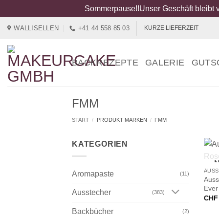
Sommerpause!!Unser Geschäft bleibt v
Zum
WALLISELLEN
+41 44 558 85 03
KURZE LIEFERZEIT
Inhalt
springen
BACKREZEPTE
GALERIE
GUTS
FMM
START
/
PRODUKT MARKEN
/
FMM
KATEGORIEN
+
N
Aromapaste
(11)
Auss
Ever
Ausstecher
(383)
CHF
Backbücher
(2)