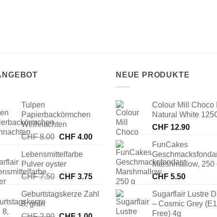
 ANGEBOT
NEUE PRODUKTE
Tulpen
Colour Mill Choco 
Papierbackörmchen
Natural White 125
Weihnachten
CHF
12.90
Ursprünglicher
Aktueller
CHF
8.00
CHF
4.00
FunCakes
Preis
Preis
Lebensmittelfarbe
Geschmacksfonda
war:
ist:
Pulver oyster
Marshmallow, 250
CHF 8.00
CHF 4.00.
Ursprünglicher
Aktueller
CHF
7.50
CHF
3.75
CHF
5.50
Preis
Preis
Geburtstagskerze Zahl
Sugarflair Lustre D
war:
ist:
8, grün
– Cosmic Grey (E
CHF 7.50
CHF 3.75.
Free) 4g
Ursprünglicher
Aktueller
CHF
2.90
CHF
1.00