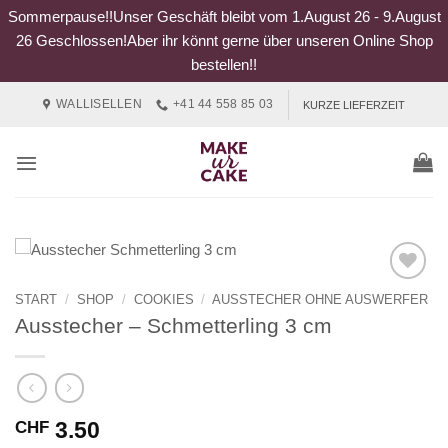
Sommerpause!!Unser Geschäft bleibt vom 1.August 26 - 9.August
26 Geschlossen!Aber ihr könnt gerne über unseren Online Shop
bestellen!!
Zum
WALLISELLEN
+41 44 558 85 03
KURZE LIEFERZEIT
Inhalt
springen
START
/
SHOP
/
COOKIES
/
AUSSTECHER OHNE AUSWERFER
Ausstecher – Schmetterling 3 cm
3.50
CHF