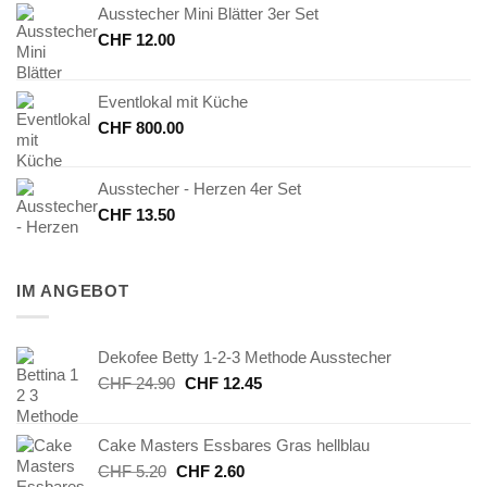
Ausstecher Mini Blätter 3er Set
CHF
12.00
Eventlokal mit Küche
CHF
800.00
Ausstecher - Herzen 4er Set
CHF
13.50
IM ANGEBOT
Dekofee Betty 1-2-3 Methode Ausstecher
Ursprünglicher
Aktueller
CHF
24.90
CHF
12.45
Preis
Preis
war:
ist:
Cake Masters Essbares Gras hellblau
CHF 24.90
CHF 12.45.
Ursprünglicher
Aktueller
CHF
5.20
CHF
2.60