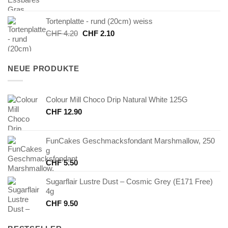
Preis
Preis
war:
ist:
Tortenplatte - rund (20cm) weiss
CHF 5.20
CHF 2.60.
Ursprünglicher
Aktueller
CHF
4.20
CHF
2.10
Preis
Preis
war:
ist:
CHF 4.20
CHF 2.10.
NEUE PRODUKTE
Colour Mill Choco Drip Natural White 125G
CHF
12.90
FunCakes Geschmacksfondant Marshmallow, 250
g
CHF
5.50
Sugarflair Lustre Dust – Cosmic Grey (E171 Free)
4g
CHF
9.50