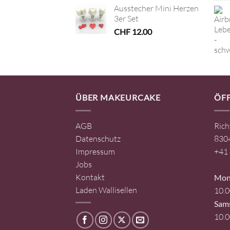
Ausstecher Mini Herzen
3er Set
CHF
12.00
ÜBER MAKEURCAKE
ÖF
AGB
Rich
Datenschutz
8304
Impressum
+41 
Jobs
Kontakt
Mont
Laden Wallisellen
10.0
Sam
10.0