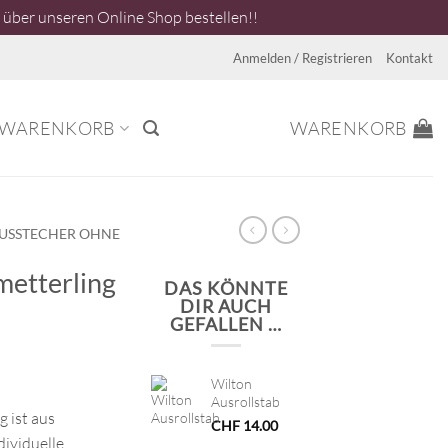
über unseren Online Shop bestellen!!
Anmelden / Registrieren
Kontakt
WARENKORB
WARENKORB
USSTECHER OHNE
metterling
DAS KÖNNTE
DIR AUCH
GEFALLEN …
Wilton
Ausrollstab
 ist aus
CHF
14.00
ndividuelle