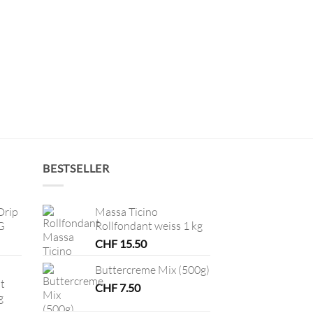
BESTSELLER
Drip
Massa Ticino
G
Rollfondant weiss 1 kg
CHF
15.50
Buttercreme Mix (500g)
t
CHF
7.50
g