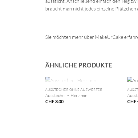
aussticht. Anschließend einfach den Teig zw
braucht man nicht jedes einzelne Plätzchen 
Sie möchten mehr über MakeUrCake erfahre
ÄHNLICHE PRODUKTE
+
+
NICHT VORRÄTIG
AUSSTECHER OHNE AUSWERFER
AUSS
Ausstecher – Herz mini
Ausst
CHF
3.00
CHF