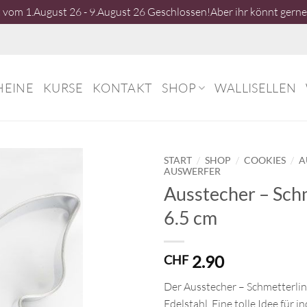
vom 1.August 26 - 9.August 26 Geschlossen!Aber ihr könnt gerne 
HEINE
KURSE
KONTAKT
SHOP
WALLISELLEN
/
/
/
START
SHOP
COOKIES
A
AUSWERFER
Ausstecher – Sch
6.5 cm
2.90
CHF
Der Ausstecher – Schmetterling
Edelstahl. Eine tolle Idee für i