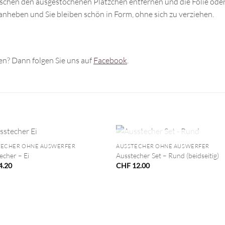
ischen den ausgestochenen Plätzchen entfernen und die Folie oder 
anheben und Sie bleiben schön in Form, ohne sich zu verziehen.
n? Dann folgen Sie uns auf
Facebook
.
+
NICHT VORRÄTIG
TECHER OHNE AUSWERFER
AUSSTECHER OHNE AUSWERFER
echer – Ei
Ausstecher Set – Rund (beidseitig)
4.20
CHF
12.00