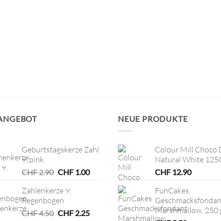
 ANGEBOT
NEUE PRODUKTE
Geburtstagskerze Zahl
Colour Mill Choco 
9, pink
Natural White 125
Ursprünglicher
Aktueller
CHF
2.90
CHF
1.00
CHF
12.90
Preis
Preis
Zahlenkerze 9,
FunCakes
war:
ist:
Regenbogen
Geschmacksfondan
CHF 2.90
CHF 1.00.
Marshmallow, 250 
Ursprünglicher
Aktueller
CHF
4.50
CHF
2.25