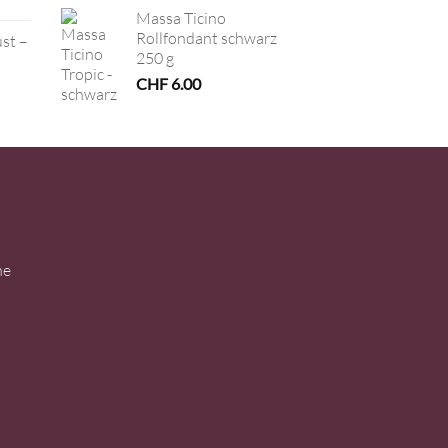
Massa Ticino
Rollfondant schwarz
ust –
250 g
CHF
6.00
ne