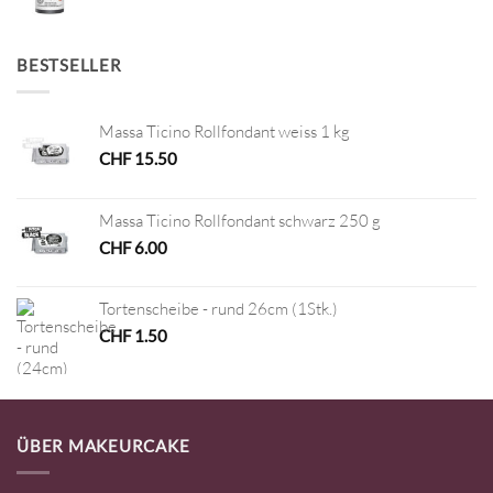
BESTSELLER
Massa Ticino Rollfondant weiss 1 kg
CHF
15.50
Massa Ticino Rollfondant schwarz 250 g
CHF
6.00
Tortenscheibe - rund 26cm (1Stk.)
CHF
1.50
ÜBER MAKEURCAKE