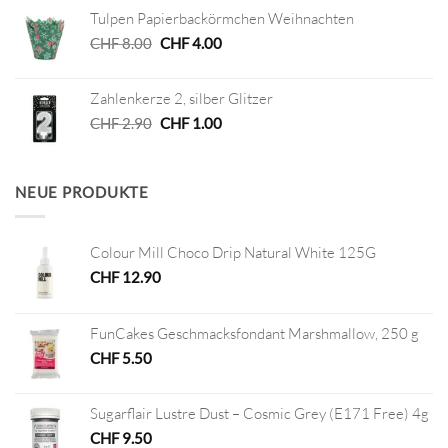
war:
ist:
Tulpen Papierbackörmchen Weihnachten
CHF 7.50
CHF 3.75.
Ursprünglicher
Aktueller
CHF
8.00
CHF
4.00
Preis
Preis
war:
ist:
Zahlenkerze 2, silber Glitzer
CHF 8.00
CHF 4.00.
Ursprünglicher
Aktueller
CHF
2.90
CHF
1.00
Preis
Preis
war:
ist:
CHF 2.90
CHF 1.00.
NEUE PRODUKTE
Colour Mill Choco Drip Natural White 125G
CHF
12.90
FunCakes Geschmacksfondant Marshmallow, 250 g
CHF
5.50
Sugarflair Lustre Dust – Cosmic Grey (E171 Free) 4g
CHF
9.50