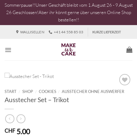
Sommerpause!!Unser Geschäft bleibt vom 1.August 26 - 9.August
26 Geschlossen!Aber ihr könnt gerne über unseren Online Shop
bestellen!!
Zum
WALLISELLEN
+41 44 558 85 03
KURZE LIEFERZEIT
Inhalt
springen
START
/
SHOP
/
COOKIES
/
AUSSTECHER OHNE AUSWERFER
Ausstecher Set – Trikot
5.00
CHF