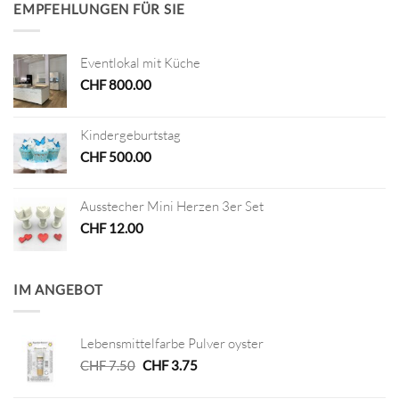
EMPFEHLUNGEN FÜR SIE
Eventlokal mit Küche
CHF
800.00
Kindergeburtstag
CHF
500.00
Ausstecher Mini Herzen 3er Set
CHF
12.00
IM ANGEBOT
Lebensmittelfarbe Pulver oyster
Ursprünglicher
Aktueller
CHF
7.50
CHF
3.75
Preis
Preis