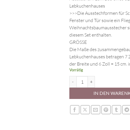
Lebkuchenhauses
>>>Die Ausstechformen für Sc
Fenster und Tür sowie ein Flie
Weihnachtsbaumausstecher sin
diesem Set enthalten.
GRÖSSE
Die Maße des zusammengeba
Lebkuchenhauses betragen 7 Zo
der Breite und 6 Zoll = 15 cm. 
Vorrätig
Gingerbread House (Chalet) Cook
IN DEN WAREN