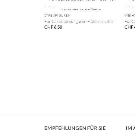
+
+
NICHT VORRÄTIG
STREUFIGUREN
WEIH
FunCakes Streufiguren – Sterne, silber
FunCa
CHF
6.50
CHF
VORRÄTIG
HEN
n – Weihnachtsstern
EMPFEHLUNGEN FÜR SIE
IM