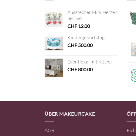
Ausstecher Mini Herzen
3er Set
CHF
12.00
Kindergeburtstag
CHF
500.00
Eventlokal mit Küche
CHF
800.00
ÜBER MAKEURCAKE
ÖF
AGB
Rich