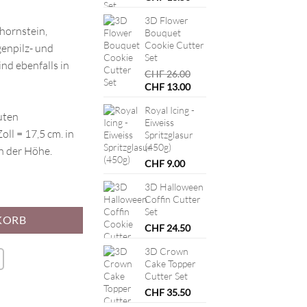
3D Flower
hornstein,
Bouquet
Cookie Cutter
genpilz- und
Set
d ebenfalls in
CHF
26.00
Ursprünglicher
Aktueller
CHF
13.00
Preis
Preis
Royal Icing -
war:
ist:
uten
Eiweiss
CHF 26.00
CHF 13.00.
ll = 17,5 cm. in
Spritzglasur
(450g)
in der Höhe.
CHF
9.00
ie Cutter Set Menge
3D Halloween
Coffin Cutter
Set
KORB
CHF
24.50
3D Crown
Cake Topper
Cutter Set
CHF
35.50