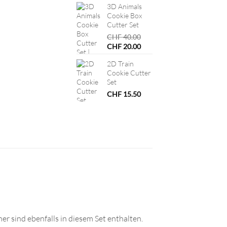
3D Animals
Cookie Box
Cutter Set
CHF
40.00
Ursprünglicher
Aktueller
CHF
20.00
Preis
Preis
2D Train
war:
ist:
Cookie Cutter
CHF 40.00
CHF 20.00.
Set
CHF
15.50
 sind ebenfalls in diesem Set enthalten.