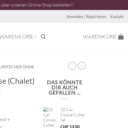
über unseren Online Shop bestellen!!
Anmelden / Registrieren
Kontakt
WARENKORB
WARENKORB
USSTECHER OHNE
e (Chalet)
DAS KÖNNTE
DIR AUCH
t
GEFALLEN …
2D Car
Cookie Cutter
 mit 9
Set
-
CHF
13.50