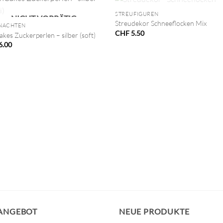
NICHT VORRÄTIG
STREUFIGUREN
NICHT VORRÄTIG
Streudekor Schneeflocken Mix
NACHTEN
CHF
5.50
kes Zuckerperlen – silber (soft)
6.00
 ANGEBOT
NEUE PRODUKTE