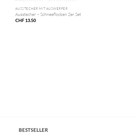
NICHT VORRÄTIG
AUSSTECHER MIT AUSWERFER
Ausstecher – Schneeflocken 2er Set
CHF
13.50
BESTSELLER