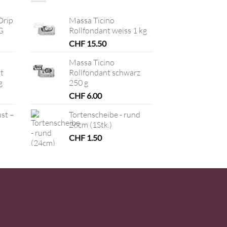
Drip
Massa Ticino
G
Rollfondant weiss 1 kg
CHF
15.50
Massa Ticino
t
Rollfondant schwarz
g
250 g
CHF
6.00
ust –
Tortenscheibe - rund
26cm (1Stk.)
CHF
1.50