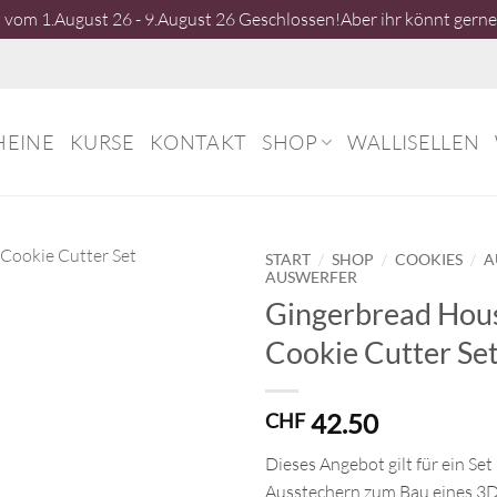
vom 1.August 26 - 9.August 26 Geschlossen!Aber ihr könnt gerne 
HEINE
KURSE
KONTAKT
SHOP
WALLISELLEN
/
/
/
START
SHOP
COOKIES
A
AUSWERFER
Gingerbread Hous
Cookie Cutter Se
42.50
CHF
Dieses Angebot gilt für ein Set
Ausstechern zum Bau eines 3D